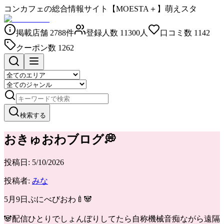
コンカフェの総合情報サイト【MOESTA＋】萌えスタ
掲載店舗
2788
件
登録人数
11300
人
口コミ数
1142
クーポン数
1262
検索する
おきゅおわブログ💭
投稿日:
5/10/2026
投稿者:
みな
5月9日ぷにべびおわ🍼🐼
🐼配信ひとりでしょんぼりしてたら自称機械音痴ながら遠隔