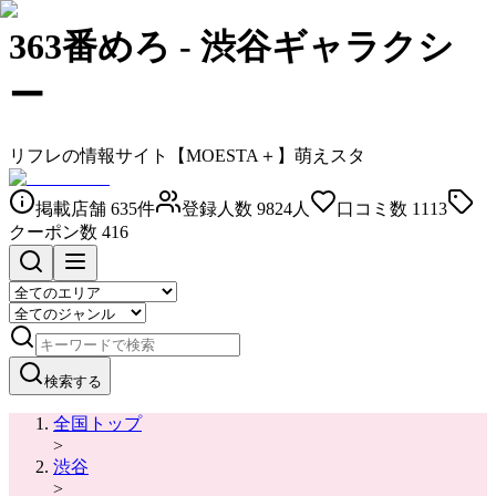
363番めろ
-
渋谷ギャラクシ
ー
リフレの情報サイト【MOESTA＋】萌えスタ
掲載店舗
635
件
登録人数
9824
人
口コミ数
1113
クーポン数
416
検索する
全国トップ
>
渋谷
>