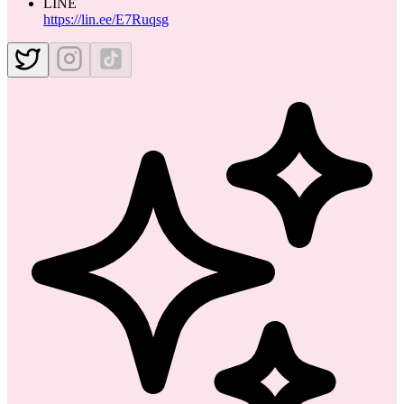
LINE
https://lin.ee/E7Ruqsg