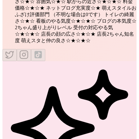
さ☆★☆ 雰囲気☆★☆ 駅からの近さ☆★☆★☆ 料金
価格☆★☆★ ネットブログ充実度☆★ 萌えスタイルお
ふざけ評価部門 （不明な場合は0です） トイレの綺麗
さ☆★☆ 看板のやる気度☆★☆★☆ ブログの本気度☆
2ちゃん盛り上がりレベル 受付の対応やる気
☆★☆★☆ 店長の顔の広さ☆★☆★ 店長2ちゃん知名
度 萌えスタと仲の良さ☆★☆★☆