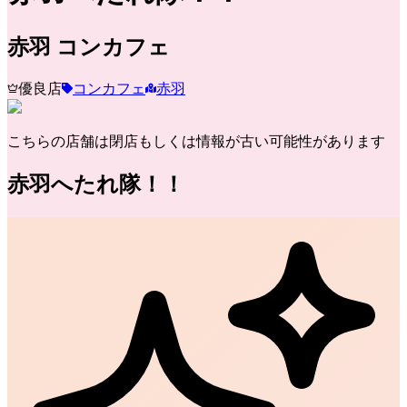
赤羽
コンカフェ
優良店
コンカフェ
赤羽
こちらの店舗は閉店もしくは情報が古い可能性があります
赤羽へたれ隊！！