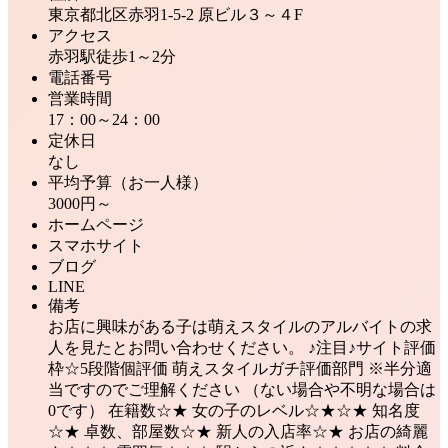
東京都北区赤羽1-5-2 原ビル３～４F
アクセス
赤羽駅徒歩1～2分
電話番号
営業時間
17：00～24：00
定休日
なし
平均予算（お一人様）
3000円～
ホームページ
スマホサイト
ブログ
LINE
備考
お店に興味がある子は萌えスタイルのアルバイトの求
人を見たとお問い合わせください。 ♪注目♪サイト評価
枠☆5段階個評価 萌えスタイルガチ評価部門 ※半分適
当ですのでご理解ください （ない場合や不明な場合は
0です） 在籍数☆★ 女の子のレベル☆★☆★ 知名度
☆★ 卓数、部屋数☆★ 新人の入店率☆★ お店の綺麗