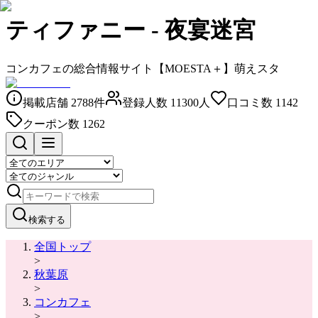
ティファニー
-
夜宴迷宮
コンカフェの総合情報サイト【MOESTA＋】萌えスタ
掲載店舗
2788
件
登録人数
11300
人
口コミ数
1142
クーポン数
1262
検索する
全国トップ
>
秋葉原
>
コンカフェ
>