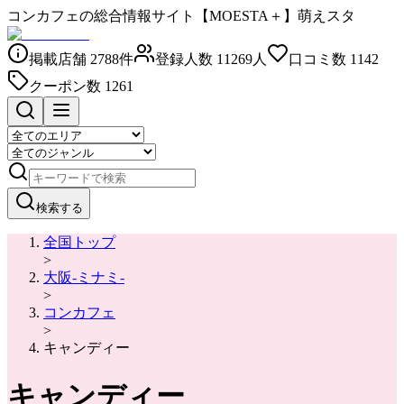
コンカフェの総合情報サイト【MOESTA＋】萌えスタ
掲載店舗
2788
件
登録人数
11269
人
口コミ数
1142
クーポン数
1261
検索する
全国トップ
>
大阪-ミナミ-
>
コンカフェ
>
キャンディー
キャンディー