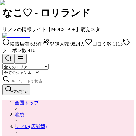
なこ♡
-
ロリランド
リフレの情報サイト【MOESTA＋】萌えスタ
掲載店舗
635
件
登録人数
9824
人
口コミ数
1113
クーポン数
416
検索する
全国トップ
>
池袋
>
リフレ(店舗型)
>