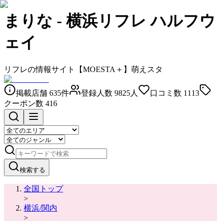
まりな
-
横浜リフレ ハルフウ
ェイ
リフレの情報サイト【MOESTA＋】萌えスタ
掲載店舗
635
件
登録人数
9825
人
口コミ数
1113
クーポン数
416
検索する
全国トップ
>
横浜/関内
>