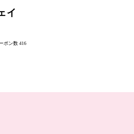
ェイ
ーポン数
416