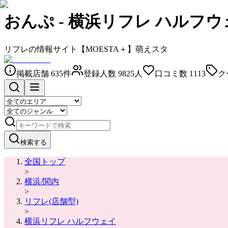
おんぷ
-
横浜リフレ ハルフウ
リフレの情報サイト【MOESTA＋】萌えスタ
掲載店舗
635
件
登録人数
9825
人
口コミ数
1113
ク
検索する
全国トップ
>
横浜/関内
>
リフレ(店舗型)
>
横浜リフレ ハルフウェイ