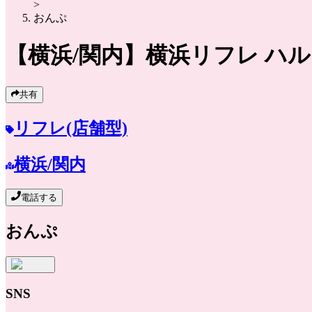
>
おんぷ
【横浜/関内】
横浜リフレ ハ
共有
リフレ(店舗型)
横浜/関内
電話する
おんぷ
SNS