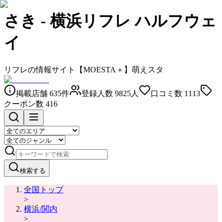
さき
-
横浜リフレ ハルフウェ
イ
リフレの情報サイト【MOESTA＋】萌えスタ
掲載店舗
635
件
登録人数
9825
人
口コミ数
1113
クーポン数
416
検索する
全国トップ
>
横浜/関内
>