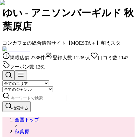
ゆい
-
アニソンバーギルド 秋
葉原店
コンカフェの総合情報サイト【MOESTA＋】萌えスタ
掲載店舗
2788
件
登録人数
11269
人
口コミ数
1142
クーポン数
1261
検索する
全国トップ
>
秋葉原