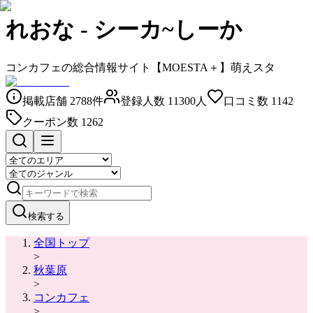
れおな
-
シーカ~しーか
コンカフェの総合情報サイト【MOESTA＋】萌えスタ
掲載店舗
2788
件
登録人数
11300
人
口コミ数
1142
クーポン数
1262
検索する
全国トップ
>
秋葉原
>
コンカフェ
>