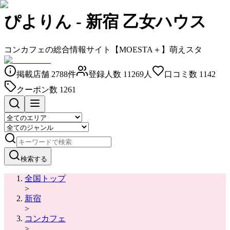
ぴよりん
-
新宿 乙女ハウス
コンカフェの総合情報サイト【MOESTA＋】萌えスタ
掲載店舗
2788
件
登録人数
11269
人
口コミ数
1142
クーポン数
1261
検索する
全国トップ
>
新宿
>
コンカフェ
>