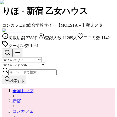
りほ
-
新宿 乙女ハウス
コンカフェの総合情報サイト【MOESTA＋】萌えスタ
掲載店舗
2788
件
登録人数
11269
人
口コミ数
1142
クーポン数
1261
検索する
全国トップ
>
新宿
>
コンカフェ
>