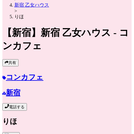
新宿 乙女ハウス
>
りほ
【新宿】
新宿 乙女ハウス
- コ
ンカフェ
共有
コンカフェ
新宿
電話する
りほ