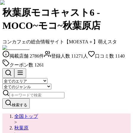
秋葉原モコキャスト6
-
MOCO~モコ~秋葉原店
コンカフェの総合情報サイト【MOESTA＋】萌えスタ
掲載店舗
2786
件
登録人数
11271
人
口コミ数
1140
クーポン数
1261
検索する
全国トップ
>
秋葉原