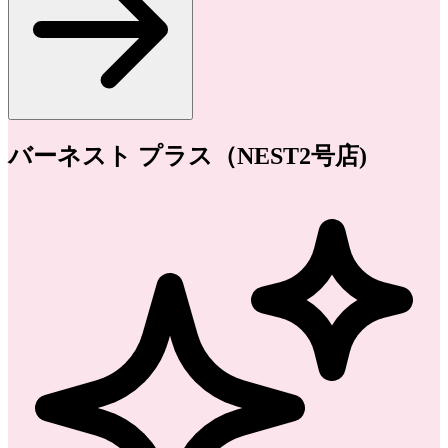
バーネスト プラス（NEST2号店)