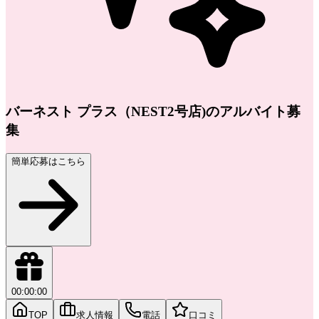
バーネスト プラス（NEST2号店)のアルバイト募
集
簡単応募はこちら
00:00:00
TOP
求人情報
電話
口コミ