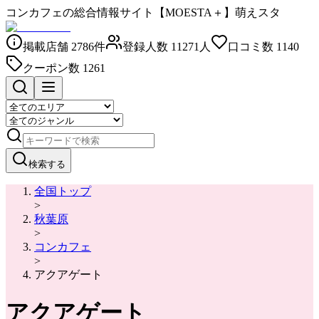
コンカフェの総合情報サイト【MOESTA＋】萌えスタ
掲載店舗
2786
件
登録人数
11271
人
口コミ数
1140
クーポン数
1261
検索する
全国トップ
>
秋葉原
>
コンカフェ
>
アクアゲート
アクアゲート