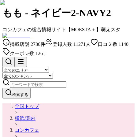
もも
-
ネイビー2-NAVY2
コンカフェの総合情報サイト【MOESTA＋】萌えスタ
掲載店舗
2786
件
登録人数
11271
人
口コミ数
1140
クーポン数
1261
検索する
全国トップ
>
横浜/関内
>
コンカフェ
>