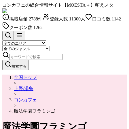
コンカフェの総合情報サイト【MOESTA＋】萌えスタ
掲載店舗
2788
件
登録人数
11300
人
口コミ数
1142
クーポン数
1262
検索する
全国トップ
>
上野/湯島
>
コンカフェ
>
魔法学園フラミンゴ
魔法学園フラミンゴ