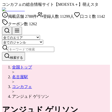
コンカフェの総合情報サイト【MOESTA＋】萌えスタ
掲載店舗
2788
件
登録人数
11299
人
口コミ数
1142
クーポン数
1262
検索する
全国トップ
>
名古屋駅
>
コンカフェ
>
アンジュド ゲリソン
アンジュド ゲリソン