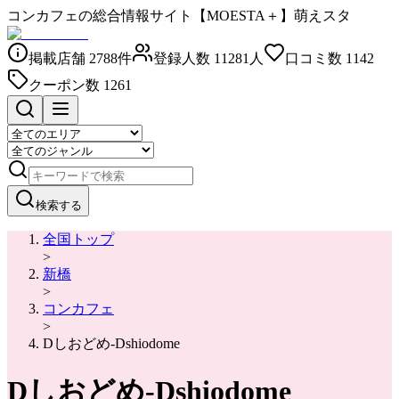
コンカフェの総合情報サイト【MOESTA＋】萌えスタ
掲載店舗
2788
件
登録人数
11281
人
口コミ数
1142
クーポン数
1261
検索する
全国トップ
>
新橋
>
コンカフェ
>
Dしおどめ-Dshiodome
Dしおどめ-Dshiodome