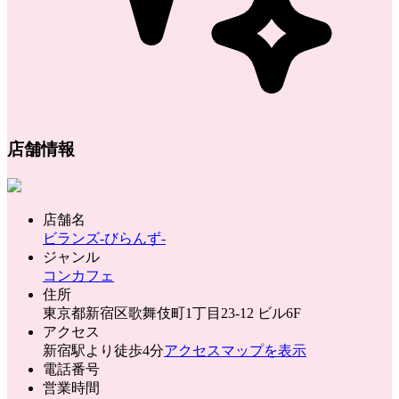
店舗情報
店舗名
ビランズ-びらんず-
ジャンル
コンカフェ
住所
東京都新宿区歌舞伎町1丁目23-12 ビル6F
アクセス
新宿駅より徒歩4分
アクセスマップを表示
電話番号
営業時間