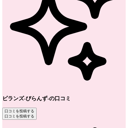
ビランズ-びらんず-の口コミ
口コミを投稿する
口コミを投稿する