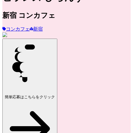
新宿
コンカフェ
コンカフェ
新宿
簡単応募はこちらをクリック