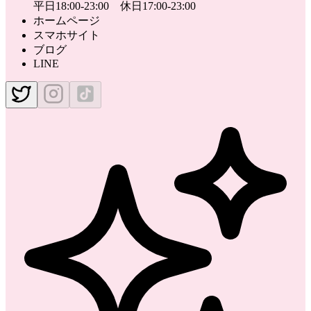
平日18:00-23:00 休日17:00-23:00
ホームページ
スマホサイト
ブログ
LINE