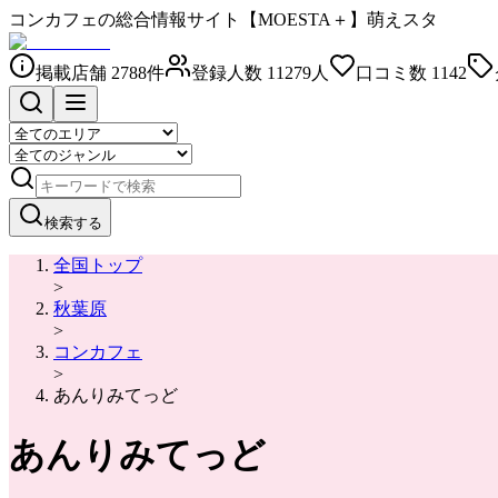
コンカフェの総合情報サイト【MOESTA＋】萌えスタ
掲載店舗
2788
件
登録人数
11279
人
口コミ数
1142
検索する
全国トップ
>
秋葉原
>
コンカフェ
>
あんりみてっど
あんりみてっど