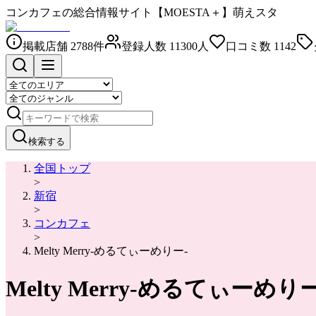
コンカフェの総合情報サイト【MOESTA＋】萌えスタ
掲載店舗
2788
件
登録人数
11300
人
口コミ数
1142
検索する
全国トップ
>
新宿
>
コンカフェ
>
Melty Merry-めるてぃーめりー-
Melty Merry-めるてぃーめりー