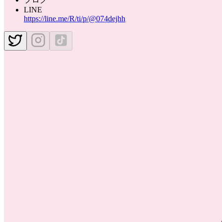
LINE
https://line.me/R/ti/p/@074dejhh