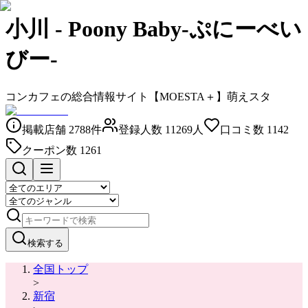
小川
-
Poony Baby-ぷにーべい
びー-
コンカフェの総合情報サイト【MOESTA＋】萌えスタ
掲載店舗
2788
件
登録人数
11269
人
口コミ数
1142
クーポン数
1261
検索する
全国トップ
>
新宿