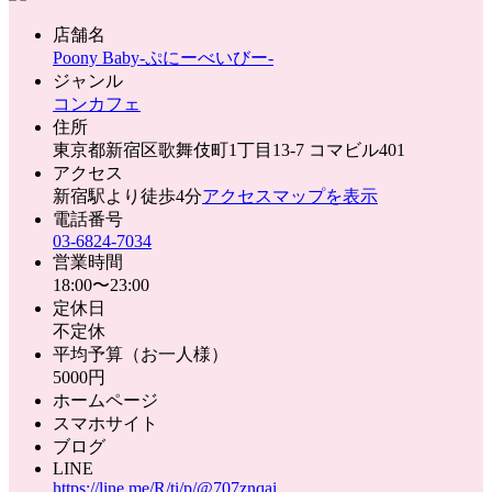
店舗名
Poony Baby-ぷにーべいびー-
ジャンル
コンカフェ
住所
東京都新宿区歌舞伎町1丁目13-7 コマビル401
アクセス
新宿駅より徒歩4分
アクセスマップを表示
電話番号
03-6824-7034
営業時間
18:00〜23:00
定休日
不定休
平均予算（お一人様）
5000円
ホームページ
スマホサイト
ブログ
LINE
https://line.me/R/ti/p/@707znqai