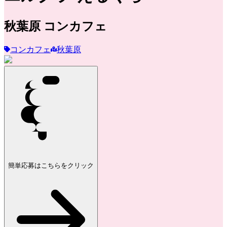
秋葉原
コンカフェ
コンカフェ
秋葉原
簡単応募はこちらをクリック