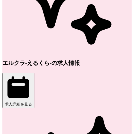
エルクラ-えるくら-の求人情報
求人詳細を見る