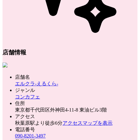
店舗情報
店舗名
エルクラ-えるくら-
ジャンル
コンカフェ
住所
東京都千代田区外神田4-11-8 東油ビル3階
アクセス
秋葉原駅より徒歩6分
アクセスマップを表示
電話番号
090-8201-3497