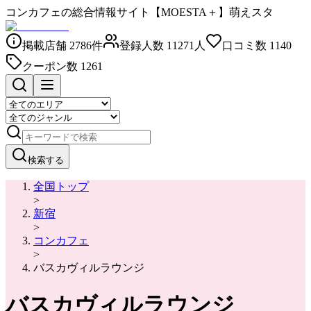
コンカフェの総合情報サイト【MOESTA＋】萌えスタ
掲載店舗
2786
件
登録人数
11271
人
口コミ数
1140
クーポン数
1261
検索する
全国トップ
>
新宿
>
コンカフェ
>
バスカヴィルラウンジ
バスカヴィルラウンジ