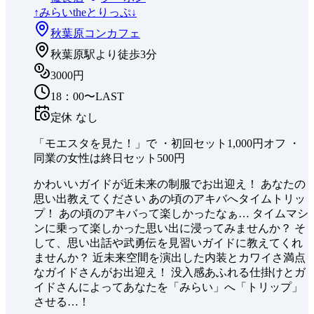
↑みらいtheとりっぷ↓
秋葉原
コンカフェ
秋葉原駅より徒歩3分
3000円
18：00〜LAST
定休
なし
「モエスタを見た！」で ・初回セット1,000円オフ ・
同業の女性は終日セット500円
かわいいガイドが近未来の制服でお出迎え！ あなたの
思い出教えてください あの頃のアキバへタイムトリッ
プ！ あの頃のアキバって楽しかったなぁ… タイムマシ
ンに乗って楽しかった思い出に浸ってみませんか？ そ
して、思い出話や武勇伝を見習いガイドに教えてくれ
ませんか？ 近未来空間を演出した内装とカワイさ満点
なガイドさんがお出迎え！ 没入感あふれる仕掛けとガ
イドさんによってあなたを「みらい」へ「トリップ」
させる…！