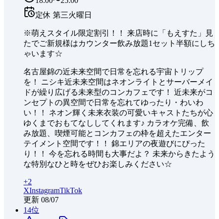
18:00〜25:00
定休
第三火曜日
※萌えスタイル限定割引！！ 来店時に「もえすた」見
たでご新規様はカウンター飲み放題1セット半額にしち
ゃいます☆
名古屋錦の近未来空間で日常を忘れる宇宙トリップ
を！ ニシキ近未来空間はネオンライトとサーバーメイ
ドが繰り広げる未来型のコンカフェです！ 近未来がコ
ンセプトの異空間で日常を忘れてゆったり・わいわ
い！！ ネオン輝く未来衣装の可愛いキャストたちが心
ゆくまでおもてなししてくれます♪ カラオケ完備、飲
み放題、喫煙可能とコンカフェの枠を超えたエンター
テイメント空間です！！ 錦エリアの夜遊びにぴった
り！！ 今を忘れる時間も大事だよ？ 未来からきたよう
な特別なひと時をぜひお楽しみください☆
+
2
X
Instagram
TikTok
更新
08/07
14
位