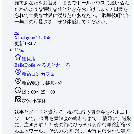
顔であなたをお迎え。まるでドールハウスに迷い込ん
だかのような特別なひとときをお届けします♪ 日常を
忘れて甘美な世界に浸りたいあなたへ。 歌舞伎町で唯
一無二の可愛さを、ぜひ体感してください。
+
2
X
Instagram
TikTok
更新
08/07
11
位
優良店
BelleEtoile-べるえとわーる-
新宿
コンカフェ
新宿駅より徒歩4分
19：00〜25：00
定休
不定休
執事とメイドと貴方で、祝杯に酔う舞踏会をベルエト
ワールで。 今宵も舞踏会の終わりまで、 優雅に、過剰
に、注ぎます！！ 夜の街にひっそりと佇む洋館新宿ベ
ルエトワール。 その扉の奥では、今宵も密やかな舞踏