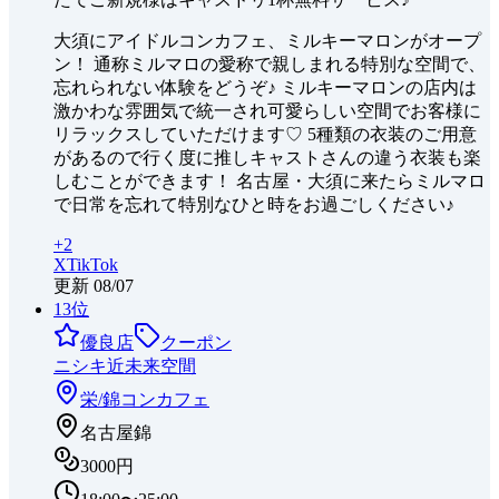
大須にアイドルコンカフェ、ミルキーマロンがオープ
ン！ 通称ミルマロの愛称で親しまれる特別な空間で、
忘れられない体験をどうぞ♪ ミルキーマロンの店内は
激かわな雰囲気で統一され可愛らしい空間でお客様に
リラックスしていただけます♡ 5種類の衣装のご用意
があるので行く度に推しキャストさんの違う衣装も楽
しむことができます！ 名古屋・大須に来たらミルマロ
で日常を忘れて特別なひと時をお過ごしください♪
+
2
X
TikTok
更新
08/07
13
位
優良店
クーポン
ニシキ近未来空間
栄/錦
コンカフェ
名古屋錦
3000円