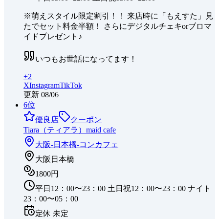
※萌えスタイル限定割引！！ 来店時に「もえすた」見
たでセット料金半額！ さらにデジタルチェキorブロマ
イドプレゼント♪
いつもお世話になってます！
+
2
X
Instagram
TikTok
更新
08/06
6
位
優良店
クーポン
Tiara（ティアラ）maid cafe
大阪-日本橋-
コンカフェ
大阪日本橋
1800円
平日12：00〜23：00 土日祝12：00〜23：00 ナイト
23：00〜05：00
定休
未定