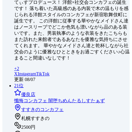
てぃすプロデュース！ 洋館×社交会コンカフェの誕生
です！ 落ち着いた高級感のある内装で木の温もりを感
じられる洋館スタイルのコンカフェが新宿歌舞伎町に
誕生です。 この洋館に従事する華やかなメイドさん達
はノースリーブでどこか色気も漂いながら品のある装
いです。また、男装執事のような衣装をきたこちらも
また訪れた来館者であるあなたを優雅な気持ちにさせ
てくれます。 華やかなメイドさん達と乾杯しながら社
交会のように優雅なひとときをお過ごすください♪心温
まること間違いなしです！
+
2
X
Instagram
TikTok
更新
08/07
21
位
優良店
懺悔コンカフェ 闇堕ちめんたるしすたぁず
すすきの
コンカフェ
札幌すすきの
2500円