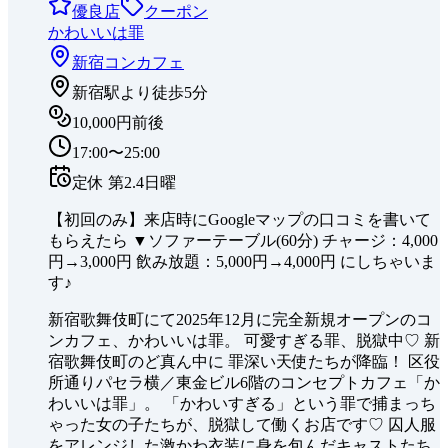
優良店
クーポン
かわいいは罪
新宿
コンカフェ
新宿駅より徒歩5分
10,000円前後
17:00〜25:00
定休
第2.4日曜
【初回のみ】来店時にGoogleマップの口コミを書いて
もらえたら ▼ソファーテーブル(60分) チャージ：4,000
円→3,000円 飲み放題：5,000円→4,000円 にしちゃいま
す♪
新宿歌舞伎町にて2025年12月に完全新規オープンのコ
ンカフェ、かわいいは罪。 可愛すぎる罪、脱獄中♡ 新
宿歌舞伎町のど真ん中に 罪深い天使たちが降臨！ 区役
所通りパセラ横／東金ビル6階のコンセプトカフェ「か
わいいは罪」。 「かわいすぎる」という罪で捕まっち
ゃった女の子たちが、脱獄して働くお店です♡ 囚人服
をアレンジした激かわ衣装に身を包んだキャストたち