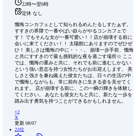
22時〜翌6時
定休
なし
懺悔コンカフェとして知られるめんたるしすたぁず。
すすきの界隈で一番やばい奴らがやるコンカフェで
す！ でもそんな女が一番可愛い！！店が崩壊する前に
会いに来てください！！ 太陽館にありますのでぜひぜ
ひ！ 美しさは懺悔の中に・・・。 崩壊一歩手前、懺悔
と共にすすきので最も挑戦的な夜を過ごす場所☆ ここ
では、懺悔の重みと共に、それでも前に進むしかない
という強い意志を持つ女性たちがお出迎えします。 美
しさと強さを兼ね備えた彼女たちは、日々の生活の中
で懺悔しながらも、常に前向きに生きる姿を見せてく
れます。 店が崩壊する前に、この一瞬の輝きを体験し
てください。 あなたも彼女たちと共に、新たな一歩を
踏み出す勇気を持つことができるかもしれません。
+
2
X
更新
08/07
22
位