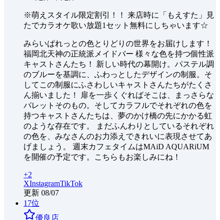
※萌えスタイル限定割引！！ 来店時に「もえすた」見
たでカラオケ歌い放題1セット無料にしちゃいます☆
みらいぱれっとの色とりどりの世界をお届けします！
福岡北天神の正統派メイドバー 様々な色を持つ個性派
キャストさんたち！ 新しい時代の幕開け。パステル調
のブルーを基調に、ふわっとしたデザインの制服。そ
してこの制服にふさわしいキャストさんたちがたくさ
ん揃いました！ 扉を一歩くぐればそこは、まっさらな
パレットそのもの。そしてカラフルでそれぞれの色を
持つキャストさんたちは、夢のかけ橋の先にかかる虹
のような存在です。 まだふんわりとしているそれぞれ
の色を、みなさんのお力添えできれいに表現させてあ
げましょう。 週末カフェタイムはMAiD AQUARiUM
を開催の予定です。こちらもお楽しみにね！
+
2
X
Instagram
TikTok
更新
08/07
17
位
優良店