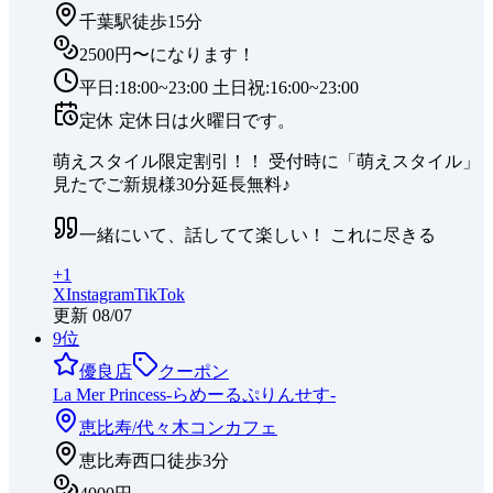
千葉駅徒歩15分
2500円〜になります！
平日:18:00~23:00 土日祝:16:00~23:00
定休
定休日は火曜日です。
萌えスタイル限定割引！！ 受付時に「萌えスタイル」
見たでご新規様30分延長無料♪
一緒にいて、話してて楽しい！ これに尽きる
+
1
X
Instagram
TikTok
更新
08/07
9
位
優良店
クーポン
La Mer Princess-らめーるぷりんせす-
恵比寿/代々木
コンカフェ
恵比寿西口徒歩3分