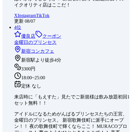
イクオリティ店はここだ！
X
Instagram
TikTok
更新
08/07
4
位
優良店
クーポン
金曜日のプリンセス
新宿
コンカフェ
新宿駅より徒歩4分
3300円
18:00~25:00
定休
なし
来店時に「もえすた」見たでご新規様は飲み放題初回1
セット無料！！
アイドルになるためがんばるプリンセスたちの王宮、
金曜日のプリンセス。 新宿歌舞伎町に派手にオープ
ン！！ 夜の歌舞伎町で輝くならここ！ MURACOプロ