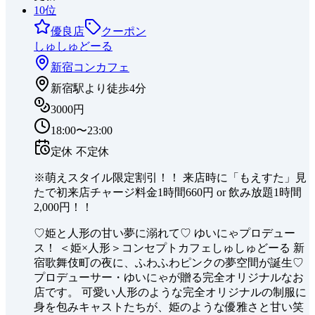
10
位
優良店
クーポン
しゅしゅどーる
新宿
コンカフェ
新宿駅より徒歩4分
3000円
18:00〜23:00
定休
不定休
※萌えスタイル限定割引！！ 来店時に「もえすた」見
たで初来店チャージ料金1時間660円 or 飲み放題1時間
2,000円！！
♡姫と人形の甘い夢に溺れて♡ ゆいにゃプロデュー
ス！ ＜姫×人形＞コンセプトカフェしゅしゅどーる 新
宿歌舞伎町の夜に、ふわふわピンクの夢空間が誕生♡
プロデューサー・ゆいにゃが贈る完全オリジナルなお
店です。 可愛い人形のような完全オリジナルの制服に
身を包みキャストたちが、姫のような優雅さと甘い笑