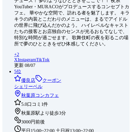
デュース！ 夢のようなひとときをここで！！ 夜系
YouTuber・MURACOがプロデュースするコンセプトカ
フェ。 華やかな空間で、訪れる者を魅了します。 キラ
キラの内装とこだわりのメニューは、まるでアイドル
の世界に飛び込んだかのよう。 ハイレベルなキャスト
たちの接客とお店独自のセンスが光るおもてなしで、
特別な時間が過ごせます。 歌舞伎町の夜を彩るこの場
所で夢のひとときをぜひ体感してください。
+
2
X
Instagram
TikTok
更新
08/07
5
位
優良店
クーポン
シェリーベル
秋葉原
コンカフェ
5.0
口コミ
1
件
秋葉原駅より徒歩3分
3000円前後
平日15:00~22:00 土日祝13:00~22:00