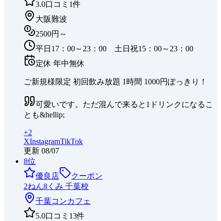
3.0
口コミ
1
件
大阪難波
2500円～
平日17：00～23：00 土日祝15：00～23：00
定休
年中無休
ご新規様限定 初回飲み放題 1時間 1000円ぽっきり！
可愛いです。ただ混んで来ると1ドリンクになるこ
とも&hellip;
+
2
X
Instagram
TikTok
更新
08/07
8
位
優良店
クーポン
2ねん8くみ 千葉校
千葉
コンカフェ
5.0
口コミ
13
件