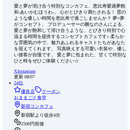
愛と夢が溶け合う特別なコンカフェ、恵比寿愛過夢飽
和-あいかむほうわ-。 心がとびきり満たされる！ 雲の
ような優しい時間を恵比寿で過ごしませんか？ 夢×夢
がコンセプト。 プロデューサーの雛なのさんによる、
愛と夢が飽和して溶け合うような、とびきり特別で心
温まる時間を提供するコンセプトカフェです♪ 柔らか
な雰囲気の中で、魅力あふれるキャストたちがあなた
を迎えてくれます。 写真映えする可愛い衣装や、優し
い接客が自慢です。 愛と夢に包まれた、甘くて特別な
ひと時をぜひご体験ください☆
X
Instagram
更新
08/07
24
位
優良店
クーポン
おままごと食堂
新宿
コンカフェ
新宿駅より徒歩4分
2500円前後