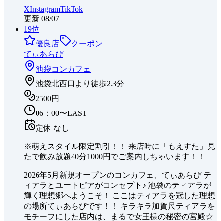
X
Instagram
TikTok
更新
08/07
19
位
優良店
クーポン
てぃあらぴ
池袋
コンカフェ
池袋北西口より徒歩2.3分
2500円
06：00〜LAST
定休
なし
※萌えスタイル限定割引！！ 来店時に「もえすた」見
たで飲み放題40分1000円でご案内しちゃいます！！
2026年5月新規オープンのコンカフェ、てぃあらぴ テ
ィアラとユートピアがコンセプト♪ 池袋のティアラが
輝く理想郷へようこそ！ ここはティアラを冠した理想
の場所てぃあらぴです！！ キラキラ加賀尺ティアラを
モチーフにした店内は、まるで女王様の秘密の宮殿☆