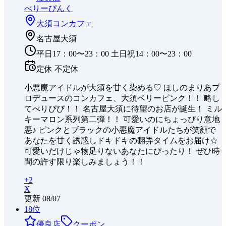
べりーぴんく
大須
コンカフェ
名古屋大須
平日17：00〜23：00 土日祝14：00〜23：00
定休
不定休
小悪魔アイドルが大須を甘く染める♡ ほしのまりあプ
ロデュースのコンカフェ、大須ベリーピンク！！ 略し
てべりぴぴ！！ 名古屋大須に待望のお店が誕生！ ミル
キーマロン系列第二弾！！ 可愛いのにちょっぴり意地
悪♪ ピンクとブラックの小悪魔アイドルたちが笑顔で
あなたを甘く誘惑しドキドキの翻弄タイムをお届け☆
可愛いだけじゃ物足りないあなたにぴったり！ ぜひ時
間の許す限り楽しみましょう！！
+
2
X
更新
08/07
18
位
優良店
クーポン