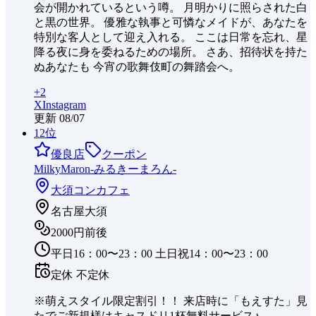
会が開かれているという噂。 月明かりに照らされた白
と黒の世界。 優雅な執事と可憐なメイドが、あなたを
特別な客人として迎え入れる。 ここは日常を忘れ、星
降る夜に身を委ねるための場所。 さあ、招待状を持た
ぬあなたも 今宵の歌舞伎町の舞踏会へ。
+
2
X
Instagram
更新
08/07
12
位
優良店
クーポン
MilkyMaron-みるきーまろん-
大須
コンカフェ
名古屋大須
2000円前後
平日16：00〜23：00 土日祝14：00〜23：00
定休
不定休
※萌えスタイル限定割引！！ 来店時に「もえすた」見
たでご新規様はキャスドリ1杯無料サービス♪