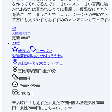
を作ってくれてるんです！甘いマスク、甘い言葉に囁
かれあなたは言われるままに着席し、優雅なひととき
を過ごしてしまうことでしょう。 シーシャが初めてっ
て方にも入りやすくおすすめのメンズコンカフェです♪
+
2
X
Instagram
更新
08/07
23
位
優良店
クーポン
愛過夢飽和-あいかむほうわ-
恵比寿/代々木
コンカフェ
恵比寿駅西口徒歩3分
4000円
17:00〜25:00
定休
なし
来店時に「もえすた」見たで初回飲み放題男性3000
円・女性2000円にしちゃいます☆