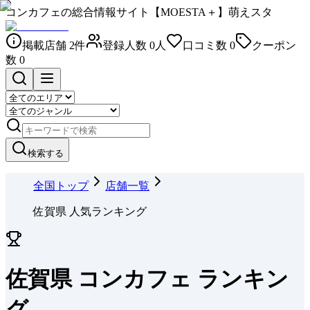
コンカフェの総合情報サイト【MOESTA＋】萌えスタ
掲載店舗
2
件
登録人数
0
人
口コミ数
0
クーポン
数
0
検索する
全国トップ
店舗一覧
佐賀県 人気ランキング
佐賀県 コンカフェ ランキン
グ