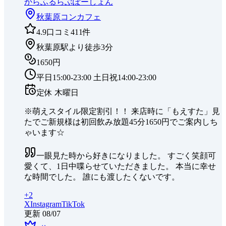
からふるらぶぽーしょん
秋葉原
コンカフェ
4.9
口コミ
411
件
秋葉原駅より徒歩3分
1650円
平日15:00-23:00 土日祝14:00-23:00
定休
木曜日
※萌えスタイル限定割引！！ 来店時に「もえすた」見
たでご新規様は初回飲み放題45分1650円でご案内しち
ゃいます☆
一眼見た時から好きになりました。 すごく笑顔可
愛くて、1日中喋らせていただきました。 本当に幸せ
な時間でした。 誰にも渡したくないです。
+
2
X
Instagram
TikTok
更新
08/07