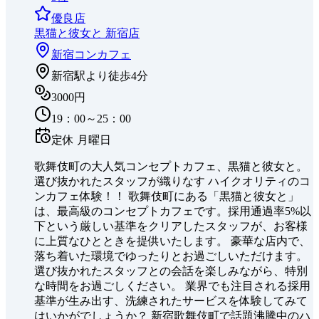
優良店
黒猫と彼女と 新宿店
新宿
コンカフェ
新宿駅より徒歩4分
3000円
19：00～25：00
定休
月曜日
歌舞伎町の大人気コンセプトカフェ、黒猫と彼女と。
選び抜かれたスタッフが織りなす ハイクオリティのコ
ンカフェ体験！！ 歌舞伎町にある「黒猫と彼女と」
は、最高級のコンセプトカフェです。採用通過率5%以
下という厳しい基準をクリアしたスタッフが、お客様
に上質なひとときを提供いたします。 豪華な店内で、
落ち着いた環境でゆったりとお過ごしいただけます。
選び抜かれたスタッフとの会話を楽しみながら、特別
な時間をお過ごしください。 業界でも注目される採用
基準が生み出す、洗練されたサービスを体験してみて
はいかがでしょうか？ 新宿歌舞伎町で話題沸騰中のハ