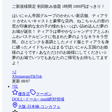
ご新規様限定 初回飲み放題 1時間 1000円ぽっきり！
はいにゃん帝国グループのかわいい新店舗、ティアラ
☆ かわいいキャストと豪華な店内、ねこちゃんの形の
窓が印象的な女の子の憧れをいっぱい詰め込んだ夢の
お城が誕生！ ティアラは華やかなシャンデリアとふわ
ふわパステルピンクに包まれた夢のようなキラキラ空
間。 白とピンクを基調としたメイド服とティアラを身
に纏ったメイドちゃんはまるではいにゃん王国のお姫
様のようです♪ あなただけのお姫様にしてください☆
夢のお城でいつでもあなたのご帰宅をお待ちしてます
よ！
+
2
X
Instagram
TikTok
更新
08/07
7
位
優良店
クーポン
DOLL~ドール~ maid絶対領域
大阪-日本橋-
コンカフェ