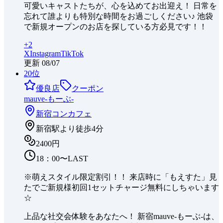
可愛いキャストたちが、心を込めてお出迎え！ 日常を
忘れて誰よりも特別な時間をお過ごしください♪ 池袋
で新規オープンのお店を探している方必見です！！
+
2
X
Instagram
TikTok
更新
08/07
20
位
優良店
クーポン
mauve-もーぶ-
新宿
コンカフェ
新宿駅より徒歩4分
2400円
18：00〜LAST
※萌えスタイル限定割引！！ 来店時に「もえすた」見
たでご新規様初回1セットチャージ無料にしちゃいます
☆
上品な社交会体験をあなたへ！ 新宿mauve-もーぶ-は、