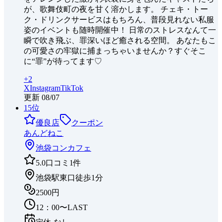
が、歌舞伎町の夜を甘く溶かします。 チェキ・トー
ク・ドリンクサービスはもちろん、普段見れない私服
姿のイベントも随時開催中！ 日常のストレスなんて一
瞬で吹き飛ぶ、罪深いほど癒される空間。 あなたもこ
の可愛さの牢獄に捕まっちゃいませんか？すぐそこ
に“罪”が待ってます♡
+
2
X
Instagram
TikTok
更新
08/07
15
位
優良店
クーポン
あんどねこ
池袋
コンカフェ
5.0
口コミ
1
件
池袋駅東口徒歩1分
2500円
12：00〜LAST