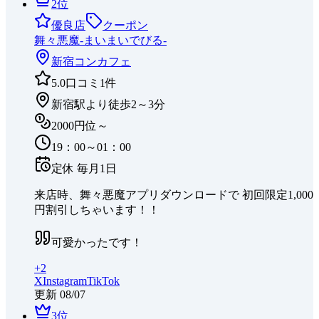
2
位
優良店
クーポン
舞々悪魔-まいまいでびる-
新宿
コンカフェ
5.0
口コミ
1
件
新宿駅より徒歩2～3分
2000円位～
19：00～01：00
定休
毎月1日
来店時、舞々悪魔アプリダウンロードで 初回限定1,000
円割引しちゃいます！！
可愛かったです！
+
2
X
Instagram
TikTok
更新
08/07
3
位