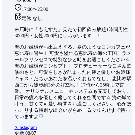
4000円
17:00〜25:00
定休
なし
来店時に「もえすた」見たで初回飲み放題1時間男性
3000円・女性2000円にしちゃいます！！
海のお姫様がお出迎えする、夢のようなコンカフェが
恵比寿に誕生！ 可愛さ溢れる恵比寿の海の王国、ラメ
ールプリンセスで特別なひと時をお過ごしください☆
海のお姫様がコンセプト！ プロデューサーなこさん監
修のもと、可愛らしさが詰まった内装と優しいお姫様
キャストたちがあなたを温かくおもてなし。 恵比寿駅
西口から徒歩約3分の好立地！ 17時から25時まで営
業。 オリジナルメニューやシステムも充実しており、
日常の疲れを優しく癒してくれる空間です☆ 海の城で
叶う、甘くて可愛い時間をお過ごしください。 心がほ
っこりする特別な出会いがらめーるぷりんせすで待っ
ていますよ♡
X
Instagram
更新
08/07