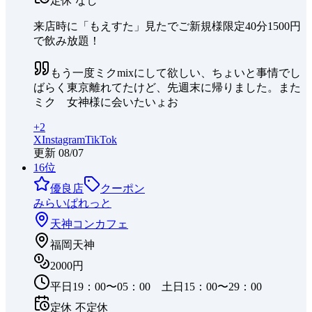
定休
なし
来店時に「もえすた」見たでご新規様限定40分1500円
で飲み放題！
もう一度ミクmixにして欲しい、ちょいと事情でし
ばらく東京離れてたけど、先週末に帰りました。また
ミク 女神様に会いたいょお
+
2
X
Instagram
TikTok
更新
08/07
16
位
優良店
クーポン
みらいぱれっと
天神
コンカフェ
福岡天神
2000円
平日19：00〜05：00 土日15：00〜29：00
定休
不定休