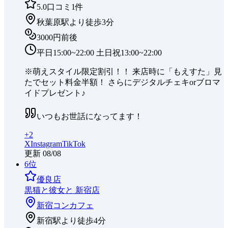
5.0
口コミ
1
件
秋葉原駅より徒歩3分
3000円前後
平日15:00~22:00 土日祝13:00~22:00
※萌えスタイル限定割引！！ 来店時に「もえすた」見
たでセット料金半額！ さらにデジタルチェキorブロマ
イドプレゼント♪
いつもお世話になってます！
+
2
X
Instagram
TikTok
更新
08/08
6
位
優良店
黒猫と彼女と 新宿店
新宿
コンカフェ
新宿駅より徒歩4分