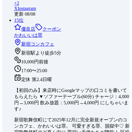
+
2
X
Instagram
更新
08/08
15
位
優良店
クーポン
かわいいは罪
新宿
コンカフェ
新宿駅より徒歩5分
10,000円前後
17:00〜25:00
定休
第2.4日曜
【初回のみ】来店時にGoogleマップの口コミを書いて
もらえたら ▼ソファーテーブル(60分) チャージ：4,000
円→3,000円 飲み放題：5,000円→4,000円 にしちゃいま
す♪
新宿歌舞伎町にて2025年12月に完全新規オープンのコ
ンカフェ、かわいいは罪。 可愛すぎる罪、脱獄中♡ 新