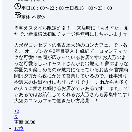
平日16：00〜22：00 土日祝15：00〜23：00
定休
不定休
※萌えスタイル限定割引！！ 来店時に「もえすた」見
たでご新規様は初回チャージ料無料にしちゃいます☆
人形がコンセプトの名古屋大須のコンカフェ、でぃあ
る。 オープンから3年目突入！ 繊細で、ロマンティッ
クな可愛い空間が広がっているお店です♪ お人形のよ
うな可愛らしいキャストさんがお出迎え！ 夢のような
雰囲気を楽しめるのが魅力になっているお店☆ 営業時
間は夕方から夜にかけて営業しているので、仕事帰り
や週末のお出かけにもぴったりです！ これからも多く
の人々に愛され続けるお店がでぃあるです！ また、で
ぃあるではお給仕してくれるお人形さんも募集中です♪
大須のコンカフェで働きたい方必見！！
+
2
X
更新
08/08
17
位