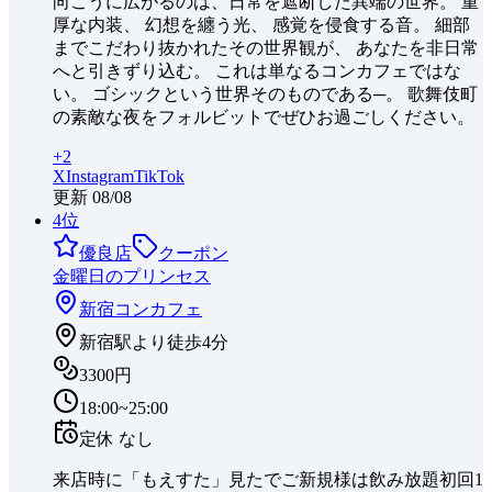
向こうに広がるのは、日常を遮断した異端の世界。 重
厚な内装、 幻想を纏う光、 感覚を侵食する音。 細部
までこだわり抜かれたその世界観が、 あなたを非日常
へと引きずり込む。 これは単なるコンカフェではな
い。 ゴシックという世界そのものである─。 歌舞伎町
の素敵な夜をフォルビットでぜひお過ごしください。
+
2
X
Instagram
TikTok
更新
08/08
4
位
優良店
クーポン
金曜日のプリンセス
新宿
コンカフェ
新宿駅より徒歩4分
3300円
18:00~25:00
定休
なし
来店時に「もえすた」見たでご新規様は飲み放題初回1