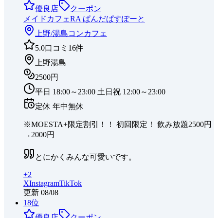
優良店
クーポン
メイドカフェRA ぱんだぱすぽーと
上野/湯島
コンカフェ
5.0
口コミ
16
件
上野湯島
2500円
平日 18:00～23:00 土日祝 12:00～23:00
定休
年中無休
※MOESTA+限定割引！！ 初回限定！ 飲み放題2500円
→2000円
とにかくみんな可愛いです。
+
2
X
Instagram
TikTok
更新
08/08
18
位
優良店
クーポン