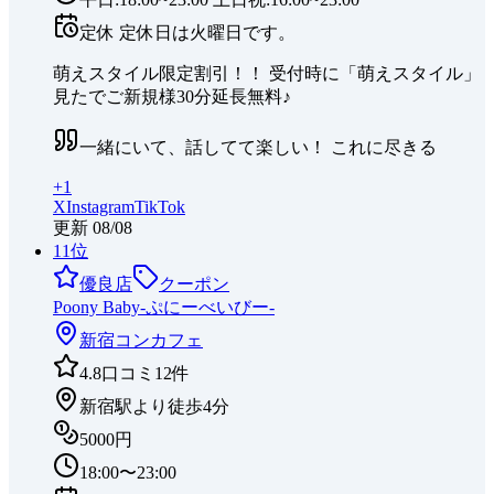
定休
定休日は火曜日です。
萌えスタイル限定割引！！ 受付時に「萌えスタイル」
見たでご新規様30分延長無料♪
一緒にいて、話してて楽しい！ これに尽きる
+
1
X
Instagram
TikTok
更新
08/08
11
位
優良店
クーポン
Poony Baby-ぷにーべいびー-
新宿
コンカフェ
4.8
口コミ
12
件
新宿駅より徒歩4分
5000円
18:00〜23:00