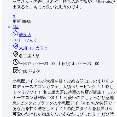
ースさんへの差し入れや、持ち込みご飯や、Ubereatsが
出来ると、もっと良いと思うのです。
X
更新
08/08
8
位
優良店
べりーぴんく
大須
コンカフェ
名古屋大須
平日17：00〜23：00 土日祝14：00〜23：00
定休
不定休
小悪魔アイドルが大須を甘く染める♡ ほしのまりあプ
ロデュースのコンカフェ、大須ベリーピンク！！ 略し
てべりぴぴ！！ 名古屋大須に待望のお店が誕生！ ミル
キーマロン系列第二弾！！ 可愛いのにちょっぴり意地
悪♪ ピンクとブラックの小悪魔アイドルたちが笑顔で
あなたを甘く誘惑しドキドキの翻弄タイムをお届け☆
可愛いだけじゃ物足りないあなたにぴったり！ ぜひ時