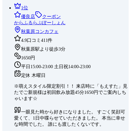
1
位
優良店
クーポン
からふるらぶぽーしょん
秋葉原
コンカフェ
4.9
口コミ
411
件
秋葉原駅より徒歩3分
1650円
平日15:00-23:00 土日祝14:00-23:00
定休
木曜日
※萌えスタイル限定割引！！ 来店時に「もえすた」見
たでご新規様は初回飲み放題45分1650円でご案内しち
ゃいます☆
一眼見た時から好きになりました。 すごく笑顔可
愛くて、1日中喋らせていただきました。 本当に幸せ
な時間でした。 誰にも渡したくないです。