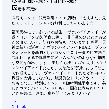
平日:19時〜29時・土日15時〜29時
定休
不定休
※萌えスタイル限定割引！！ 来店時に「もえすた」見
たでミストシーシャ60分無料にしちゃいます☆
福岡天神にでぃあまいが誕生！ ヴァンパイアメイドが
誘うゴシックな夜 闇夜に輝く、非日常のひとときあな
たの血が…いえ、訪れをお待ちしています！ 福岡・天
神に新たに誕生したヴァンパイアメイドBAR。 ブラッ
クとレッドを基調としたゴシックロリータの世界観に
包まれ、まるで異世界に迷い込んだかのような幻想的
な空間を演出します。 美しくも妖しいでぃあまいのヴ
ァンパイアメイドたちが、あなたを特別なおもてなし
でお迎えします。 ヴァンパイアメイドたちが独自の世
界観を大切にしながら、魅惑的なドリンクやフードで
おもてなし。特別なイベントも随時開催予定です。 美
しきヴァンパイアメイドたちと、闇夜に彩られたひと
ときを共に。 さあ、扉を開けてみませんか？
+
2
X
TikTok