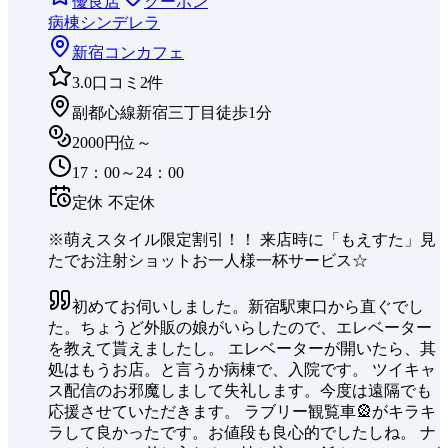
優良店
クーポン
病棟シンデレラ
新宿
コンカフェ
3.0
口コミ
2
件
副都心線新宿三丁目徒歩1分
2000円位～
17：00～24：00
定休
不定休
※萌えスタイル限定割引！！ 来店時に「もえすた」見
たでお注射ショットお一人様一杯サービス☆
初めてお伺いしました。新宿駅東口から直ぐでし
た。ちょうど外販の娘がいらしたので、エレベーター
を教えて貰えましたし。 エレベーターが開いたら、其
処はもうお店。と言うか病棟で、入院です。 ツイキャ
ス配信のお邪魔しまして失礼します。今度は遠隔でも
応援させていただきます。 ラブリー観覧車🎡がキラキ
ラして良かったです。お値段も良心的でしたしね。 ナ