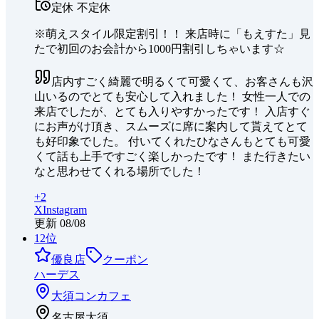
定休
不定休
※萌えスタイル限定割引！！ 来店時に「もえすた」見
たで初回のお会計から1000円割引しちゃいます☆
店内すごく綺麗で明るくて可愛くて、お客さんも沢
山いるのでとても安心して入れました！ 女性一人での
来店でしたが、とても入りやすかったです！ 入店すぐ
にお声がけ頂き、スムーズに席に案内して貰えてとて
も好印象でした。 付いてくれたひなさんもとても可愛
くて話も上手ですごく楽しかったです！ また行きたい
なと思わせてくれる場所でした！
+
2
X
Instagram
更新
08/08
12
位
優良店
クーポン
ハーデス
大須
コンカフェ
名古屋大須