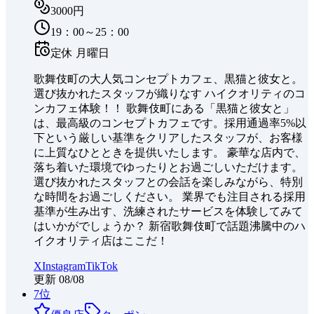
3000円
19：00～25：00
定休
月曜日
歌舞伎町の大人気コンセプトカフェ、黒猫と彼女と。
選び抜かれたスタッフが織りなす ハイクオリティのコ
ンカフェ体験！！ 歌舞伎町にある「黒猫と彼女と」
は、最高級のコンセプトカフェです。採用通過率5%以
下という厳しい基準をクリアしたスタッフが、お客様
に上質なひとときを提供いたします。 豪華な店内で、
落ち着いた環境でゆったりとお過ごしいただけます。
選び抜かれたスタッフとの会話を楽しみながら、特別
な時間をお過ごしください。 業界でも注目される採用
基準が生み出す、洗練されたサービスを体験してみて
はいかがでしょうか？ 新宿歌舞伎町で話題沸騰中のハ
イクオリティ店はここだ！
X
Instagram
TikTok
更新
08/08
7
位