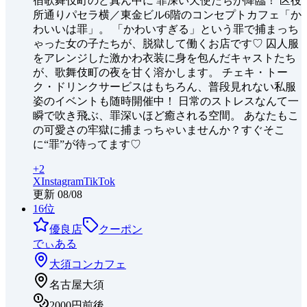
宿歌舞伎町のど真ん中に 罪深い天使たちが降臨！ 区役
所通りパセラ横／東金ビル6階のコンセプトカフェ「か
わいいは罪」。 「かわいすぎる」という罪で捕まっち
ゃった女の子たちが、脱獄して働くお店です♡ 囚人服
をアレンジした激かわ衣装に身を包んだキャストたち
が、歌舞伎町の夜を甘く溶かします。 チェキ・トー
ク・ドリンクサービスはもちろん、普段見れない私服
姿のイベントも随時開催中！ 日常のストレスなんて一
瞬で吹き飛ぶ、罪深いほど癒される空間。 あなたもこ
の可愛さの牢獄に捕まっちゃいませんか？すぐそこ
に“罪”が待ってます♡
+
2
X
Instagram
TikTok
更新
08/08
16
位
優良店
クーポン
でぃある
大須
コンカフェ
名古屋大須
2000円前後