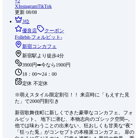
+
2
X
Instagram
TikTok
更新
08/08
3
位
優良店
クーポン
Follebit-フォルビット-
新宿
コンカフェ
新宿駅より徒歩4分
3900円➡今なら1900円
18：00〜24：00
定休
不定休
※萌えスタイル限定割引！！ 来店時に「もえすた見
た」で2000円割引き
新宿歌舞伎町に新しくできた豪華なコンカフェ、フォ
ルビット。 地下に潜む、本物志向のゴシック空間─。
他では味わうことの出来ない、狂おしくも甘美な“夜”
「狂った兎」がコンセプトの本格派コンカフェ。 扉の