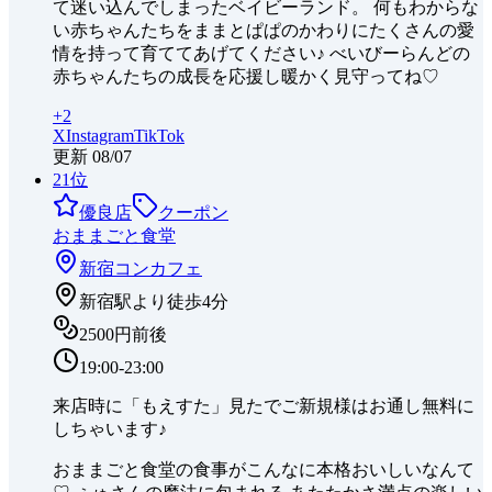
て迷い込んでしまったベイビーランド。 何もわからな
い赤ちゃんたちをままとぱぱのかわりにたくさんの愛
情を持って育ててあげてください♪ べいびーらんどの
赤ちゃんたちの成長を応援し暖かく見守ってね♡
+
2
X
Instagram
TikTok
更新
08/07
21
位
優良店
クーポン
おままごと食堂
新宿
コンカフェ
新宿駅より徒歩4分
2500円前後
19:00-23:00
来店時に「もえすた」見たでご新規様はお通し無料に
しちゃいます♪
おままごと食堂の食事がこんなに本格おいしいなんて