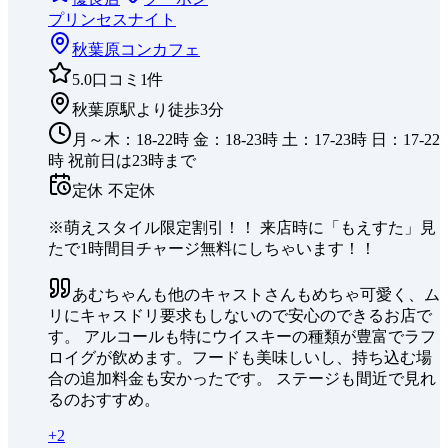
プリンセスナイト
秋葉原
コンカフェ
5.0
口コミ
1
件
秋葉原駅より徒歩3分
月～木：18-22時 金：18-23時 土：17-23時 日：17-22
時 祝前日は23時まで
定休
不定休
※萌えスタイル限定割引！！ 来店時に「もえすた」見
たで1時間目チャージ無料にしちゃいます！！
あむちゃんも他のキャストさんもめちゃ可愛く、ム
リにキャスドリ要求もしないので安心のできるお店で
す。 アルコールも特にウイスキーの種類が豊富でラフ
ロイグが飲めます。フードも美味しいし、持ち込む場
合の追加料金も安かったです。 ステージも間近で見れ
るのおすすめ。
+
2