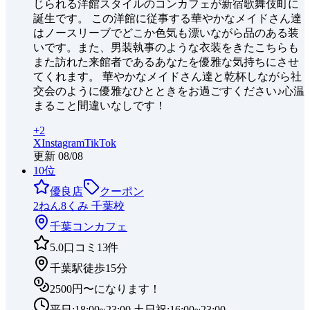
じられる洋館スタイルのコンカフェが新宿歌舞伎町に
誕生です。 この洋館に従事する華やかなメイドさん達
はノースリーブでどこか色気も漂いながら品のある装
いです。また、男装執事のような衣装をきたこちらも
また訪れた来館者であるあなたを優雅な気持ちにさせ
てくれます。 華やかなメイドさん達と乾杯しながら社
交会のように優雅なひとときをお過ごすください♪心温
まること間違いなしです！
+
2
X
Instagram
TikTok
更新
08/08
10
位
優良店
クーポン
2ねん8くみ 千葉校
千葉
コンカフェ
5.0
口コミ
13
件
千葉駅徒歩15分
2500円〜になります！
平日:18:00~23:00 土日祝:16:00~23:00