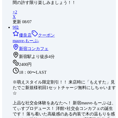
間の許す限り楽しみましょう！！
+
2
X
更新
08/07
9
位
優良店
クーポン
mauve-もーぶ-
新宿
コンカフェ
新宿駅より徒歩4分
2400円
18：00〜LAST
※萌えスタイル限定割引！！ 来店時に「もえすた」見
たでご新規様初回1セットチャージ無料にしちゃいます
☆
上品な社交会体験をあなたへ！ 新宿mauve-もーぶ-は、
てぃすプロデュース！ 洋館×社交会コンカフェの誕生
です！ 落ち着いた高級感のある内装で木の温もりを感