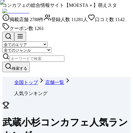
コンカフェの総合情報サイト【MOESTA＋】萌えスタ
掲載店舗
2788
件
登録人数
11281
人
口コミ数
1142
クーポン数
1261
検索する
全国トップ
店舗一覧
人気ランキング
武蔵小杉コンカフェ人気ラン