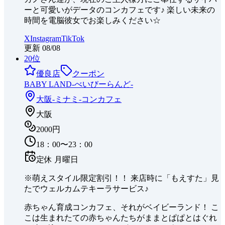
ーと可愛いがデータのコンカフェです♪ 楽しい未来の
時間を電脳彼女でお楽しみください☆
X
Instagram
TikTok
更新
08/08
20
位
優良店
クーポン
BABY LAND-べいびーらんど-
大阪-ミナミ-
コンカフェ
大阪
2000円
18：00〜23：00
定休
月曜日
※萌えスタイル限定割引！！ 来店時に「もえすた」見
たでウェルカムテキーラサービス♪
赤ちゃん育成コンカフェ、それがベイビーランド！ こ
こは生まれたての赤ちゃんたちがままとぱぱとはぐれ