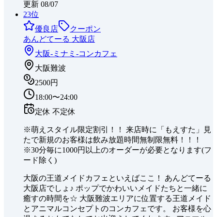
更新
08/07
23
位
優良店
クーポン
あんどてーる 大阪店
大阪-ミナミ-
コンカフェ
大阪難波
2500円
18:00〜24:00
定休
不定休
※萌えスタイル限定割引！！ 来店時に「もえすた」見
たで新規のお客様は飲み放題時間無制限無料！！！
※30分毎に1000円以上のオーダーが必要となります(フ
ード除く)
大阪の王道メイドカフェといえばここ！ あんどてーる
大阪店でしょ♪ ポップでかわいいメイドたちと一緒に
癒すの時間を☆ 大阪難波エリアに位置する王道メイド
とアニマルコンセプトのコンカフェです。 お客様を心