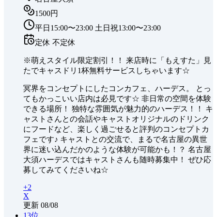
1500円
平日15:00〜23:00 土日祝13:00〜23:00
定休
不定休
※萌えスタイル限定割引！！ 来店時に「もえすた」見
たでキャスドリ1杯無料サービスしちゃいます☆
冥界をコンセプトにしたコンカフェ、ハーデス。 とっ
てもかっこいい店内は必見です☆ 非日常の空間を体験
できる場所！ 独特な雰囲気が魅力的のハーデス！！ キ
ャストさんとの会話やキャストオリジナルのドリンク
にフードなど、楽しく過ごせると評判のコンセプトカ
フェです♪ キャストとの交流で、まるで名古屋の異世
界に迷い込んだかのような体験が可能かも！？ 名古屋
大須ハーデスではキャストさんも随時募集中！ ぜひ応
募してみてくださいね☆
+
2
X
更新
08/08
13
位