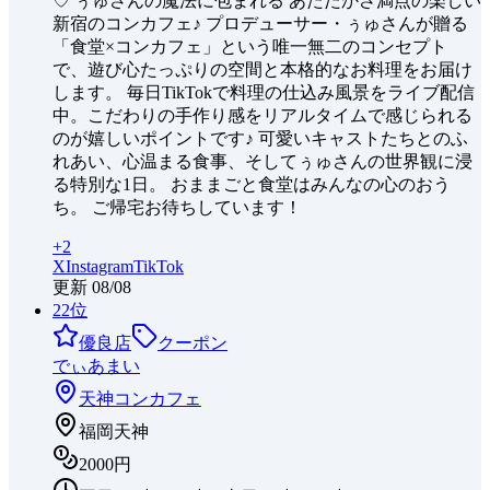
♡ ぅゅさんの魔法に包まれる あたたかさ満点の楽しい
新宿のコンカフェ♪ プロデューサー・ぅゅさんが贈る
「食堂×コンカフェ」という唯一無二のコンセプト
で、遊び心たっぷりの空間と本格的なお料理をお届け
します。 毎日TikTokで料理の仕込み風景をライブ配信
中。こだわりの手作り感をリアルタイムで感じられる
のが嬉しいポイントです♪ 可愛いキャストたちとのふ
れあい、心温まる食事、そしてぅゅさんの世界観に浸
る特別な1日。 おままごと食堂はみんなの心のおう
ち。 ご帰宅お待ちしています！
+
2
X
Instagram
TikTok
更新
08/08
22
位
優良店
クーポン
でぃあまい
天神
コンカフェ
福岡天神
2000円