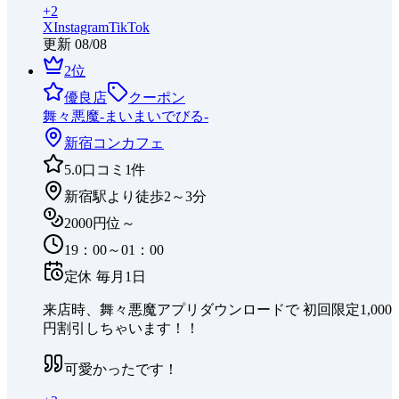
+
2
X
Instagram
TikTok
更新
08/08
2
位
優良店
クーポン
舞々悪魔-まいまいでびる-
新宿
コンカフェ
5.0
口コミ
1
件
新宿駅より徒歩2～3分
2000円位～
19：00～01：00
定休
毎月1日
来店時、舞々悪魔アプリダウンロードで 初回限定1,000
円割引しちゃいます！！
可愛かったです！