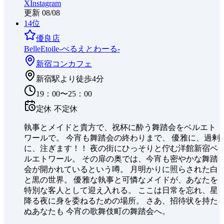
X
Instagram
更新
08/08
14
位
優良店
BelleEtoile-べるえとわーる-
新宿
コンカフェ
新宿駅より徒歩4分
19：00〜25：00
定休
不定休
執事とメイドと貴方で、祝杯に酔う舞踏会をベルエト
ワールで。 今宵も舞踏会の終わりまで、 優雅に、過剰
に、注ぎます！！ 夜の街にひっそりと佇む洋館新宿ベ
ルエトワール。 その扉の奥では、今宵も密やかな舞踏
会が開かれているという噂。 月明かりに照らされた白
と黒の世界。 優雅な執事と可憐なメイドが、あなたを
特別な客人として迎え入れる。 ここは日常を忘れ、星
降る夜に身を委ねるための場所。 さあ、招待状を持た
ぬあなたも 今宵の歌舞伎町の舞踏会へ。