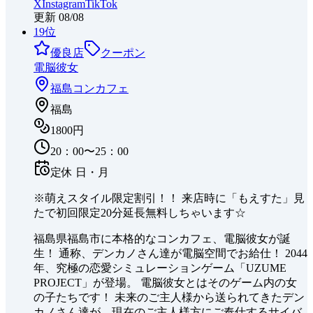
X
Instagram
TikTok
更新
08/08
19
位
優良店
クーポン
電脳彼女
福島
コンカフェ
福島
1800円
20：00〜25：00
定休
日・月
※萌えスタイル限定割引！！ 来店時に「もえすた」見
たで初回限定20分延長無料しちゃいます☆
福島県福島市に本格的なコンカフェ、電脳彼女が誕
生！ 通称、デンカノさん達が電脳空間でお給仕！ 2044
年、究極の恋愛シミュレーションゲーム「UZUME
PROJECT」が登場。 電脳彼女とはそのゲーム内の女
の子たちです！ 未来のご主人様から送られてきたデン
カノさん達が、現在のご主人様方にご奉仕するサイバ