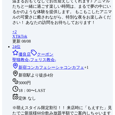
温まるおもてなしでお出迎えしてくれます♪ アニマル
たちと一緒に過ごす楽しい時間は、まるで夢の中にい
るかのような体験を提供します。 もこもこしたアニマ
ルの可愛さに癒されながら、特別な夜をお楽しみくだ
さい！ あなたの訪問をお待ちしております！
+
2
X
TikTok
更新
08/08
24
位
優良店
クーポン
聖猫教会-フェリス教会-
新宿
コンカフェ
シーシャ
コンカフェ
+
1
新宿駅より徒歩4分
3000円
18：00〜LAST
定休
なし
※萌えスタイル限定割引！！ 来店時に「もえすた」見
たでご新規様60分飲み放題半額でご案内しちゃいます