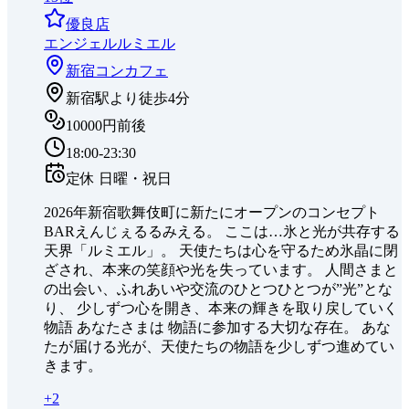
優良店
エンジェルルミエル
新宿
コンカフェ
新宿駅より徒歩4分
10000円前後
18:00-23:30
定休
日曜・祝日
2026年新宿歌舞伎町に新たにオープンのコンセプト
BARえんじぇるるみえる。 ここは…氷と光が共存する
天界「ルミエル」。 天使たちは心を守るため氷晶に閉
ざされ、本来の笑顔や光を失っています。 人間さまと
の出会い、ふれあいや交流のひとつひとつが”光”とな
り、 少しずつ心を開き、本来の輝きを取り戻していく
物語 あなたさまは 物語に参加する大切な存在。 あな
たが届ける光が、天使たちの物語を少しずつ進めてい
きます。
+
2