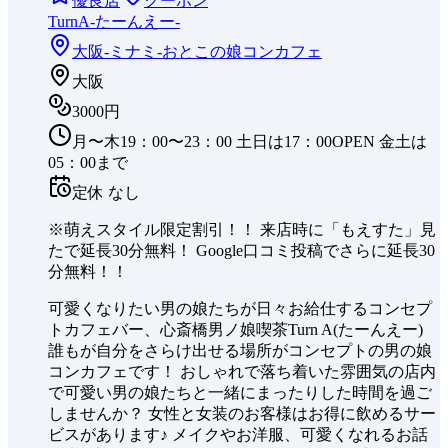
優良店
クーポン
TurnA-たーんえー-
大阪-ミナミ-
おとこの娘コンカフェ
大阪
3000円
月〜木19：00〜23：00 土日は17：00OPEN 金土は
05：00まで
定休
なし
※萌えスタイル限定割引！！ 来店時に「もえすた」見
たで延長30分無料！ Google口コミ投稿でさらに延長30
分無料！！
可愛くなりたい男の娘たちが日々お給仕するコンセプ
トカフェバー、心斎橋男ノ娘喫茶Turn A(たーんえー)
誰もが自分をさらけ出せる場所がコンセプトの男の娘
コンカフェです！ おしゃれで落ち着いた雰囲気の店内
で可愛い男の娘たちと一緒にまったりした時間を過ご
しませんか？ 女性と女装のお客様はお得に飲めるサー
ビスがあります♪ メイクやお洋服、可愛くなれるお話