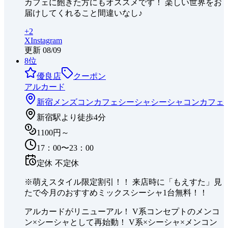
カフェに飽きた方にもオススメです！ 楽しい世界をお
届けしてくれること間違いなし♪
+
2
X
Instagram
更新
08/09
8
位
優良店
クーポン
アルカード
新宿
メンズコンカフェ
シーシャ
シーシャコンカフェ
新宿駅より徒歩4分
1100円～
17：00〜23：00
定休
不定休
※萌えスタイル限定割引！！ 来店時に「もえすた」見
たで今月のおすすめミックスシーシャ1台無料！！
アルカードがリニューアル！ V系コンセプトのメンコ
ン×シーシャとして再始動！ V系×シーシャ×メンコン