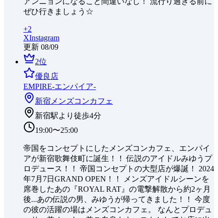
アンニョンになること間違いなし！ 流行り過ぎる前に
ぜひ行きましょう☆
+
2
X
Instagram
更新
08/09
2
位
優良店
EMPIRE-エンパイア-
新宿
メンズコンカフェ
新宿駅より徒歩4分
19:00〜25:00
帝国をコンセプトにしたメンズコンカフェ、エンパイ
アが新宿歌舞伎町に誕生！！ 伝説のアイドルみゆうプ
ロデュース！！ 帝国コンセプトの大型店が爆誕！ 2024
年7月7日GRAND OPEN！！ メンズアイドルシーンを
席巻したあの『ROYAL RAT』の電撃解散から約2ヶ月
後...あの伝説の男、みゆうが帰ってきました！！ 今度
の彼の活躍の場はメンズコンカフェ。 なんとプロデュ