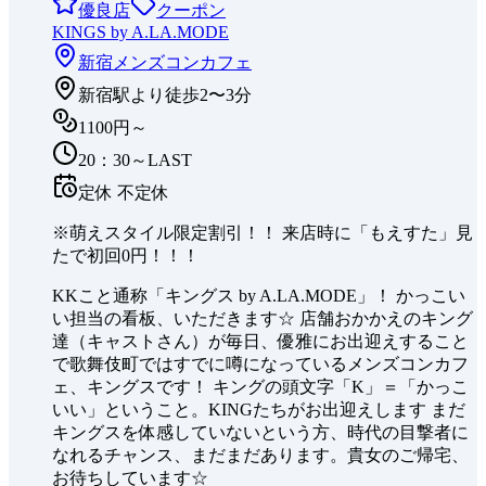
優良店
クーポン
KINGS by A.LA.MODE
新宿
メンズコンカフェ
新宿駅より徒歩2〜3分
1100円～
20：30～LAST
定休
不定休
※萌えスタイル限定割引！！ 来店時に「もえすた」見
たで初回0円！！！
KKこと通称「キングス by A.LA.MODE」！ かっこい
い担当の看板、いただきます☆ 店舗おかかえのキング
達（キャストさん）が毎日、優雅にお出迎えすること
で歌舞伎町ではすでに噂になっているメンズコンカフ
ェ、キングスです！ キングの頭文字「K」＝「かっこ
いい」ということ。KINGたちがお出迎えします まだ
キングスを体感していないという方、時代の目撃者に
なれるチャンス、まだまだあります。貴女のご帰宅、
お待ちしています☆