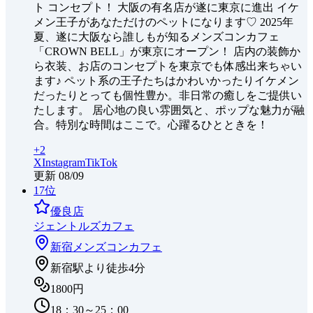
ト コンセプト！ 大阪の有名店が遂に東京に進出 イケ
メン王子があなただけのペットになります♡ 2025年
夏、遂に大阪なら誰しもが知るメンズコンカフェ
「CROWN BELL」が東京にオープン！ 店内の装飾か
ら衣装、お店のコンセプトを東京でも体感出来ちゃい
ます♪ ペット系の王子たちはかわいかったりイケメン
だったりとっても個性豊か。非日常の癒しをご提供い
たします。 居心地の良い雰囲気と、ポップな魅力が融
合。特別な時間はここで。心躍るひとときを！
+
2
X
Instagram
TikTok
更新
08/09
17
位
優良店
ジェントルズカフェ
新宿
メンズコンカフェ
新宿駅より徒歩4分
1800円
18：30～25：00