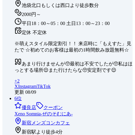
池袋北口もしくは西口より徒歩数分
2000円～
平日18：00～05：00 土日13：00～23：00
定休
不定休
※萌えスタイル限定割引！！ 来店時に「もえすた」見
たで ☆初めてのお客様は最初の1時間飲み放題無料☆
あまり行けませんが🥺最初は不安でしたが🥺私はほ
っとする場所😌また行けたらな🥺安定剤です😌
+
2
X
Instagram
TikTok
更新
08/09
6
位
優良店
クーポン
Xeno Somnia-ぜのそむにあ-
新宿
メンズコンカフェ
新宿駅より徒歩4分