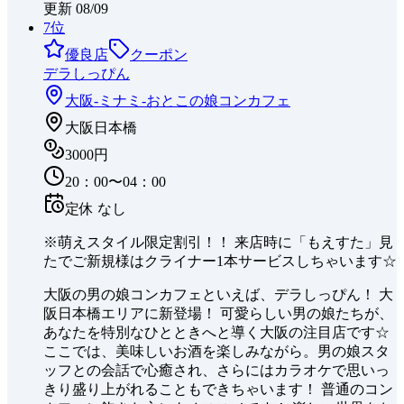
更新
08/09
7
位
優良店
クーポン
デラしっぴん
大阪-ミナミ-
おとこの娘コンカフェ
大阪日本橋
3000円
20：00〜04：00
定休
なし
※萌えスタイル限定割引！！ 来店時に「もえすた」見
たでご新規様はクライナー1本サービスしちゃいます☆
大阪の男の娘コンカフェといえば、デラしっぴん！ 大
阪日本橋エリアに新登場！ 可愛らしい男の娘たちが、
あなたを特別なひとときへと導く大阪の注目店です☆
ここでは、美味しいお酒を楽しみながら。男の娘スタ
ッフとの会話で心癒され、さらにはカラオケで思いっ
きり盛り上がれることもできちゃいます！ 普通のコン