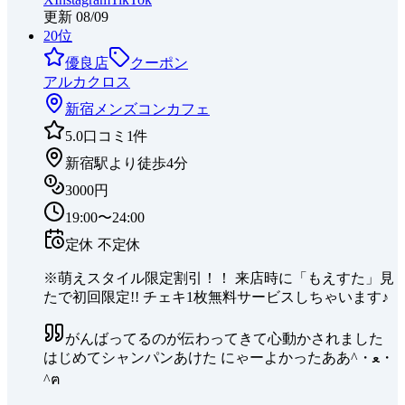
更新
08/09
20
位
優良店
クーポン
アルカクロス
新宿
メンズコンカフェ
5.0
口コミ
1
件
新宿駅より徒歩4分
3000円
19:00〜24:00
定休
不定休
※萌えスタイル限定割引！！ 来店時に「もえすた」見
たで初回限定!! チェキ1枚無料サービスしちゃいます♪
がんばってるのが伝わってきて心動かされました
はじめてシャンパンあけた にゃーよかったああ^・ﻌ・
^ฅ