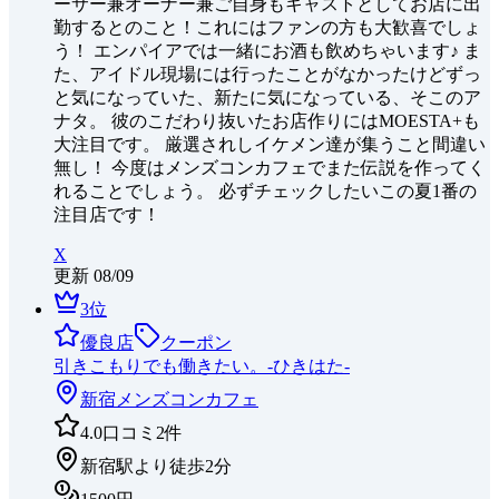
ーサー兼オーナー兼ご自身もキャストとしてお店に出
勤するとのこと！これにはファンの方も大歓喜でしょ
う！ エンパイアでは一緒にお酒も飲めちゃいます♪ ま
た、アイドル現場には行ったことがなかったけどずっ
と気になっていた、新たに気になっている、そこのア
ナタ。 彼のこだわり抜いたお店作りにはMOESTA+も
大注目です。 厳選されしイケメン達が集うこと間違い
無し！ 今度はメンズコンカフェでまた伝説を作ってく
れることでしょう。 必ずチェックしたいこの夏1番の
注目店です！
X
更新
08/09
3
位
優良店
クーポン
引きこもりでも働きたい。-ひきはた-
新宿
メンズコンカフェ
4.0
口コミ
2
件
新宿駅より徒歩2分