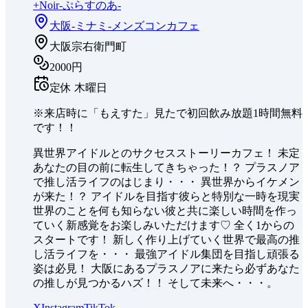
+Noir-ぷらすのあ-
大阪-ミナミ-
メンズコンカフェ
大阪宗右衛門町
2000円
定休
木曜日
※来店時に「もえすた」見たで初回飲み放題1時間無料
です！！
異世界アイドルとのサクセスストーリーカフェ！ 未定
あなたの目の前に転生してきちゃった！？ プラスノア
で推し活ライフのはじまり・・・ 異世界からイケメン
が来た！？ アイドルを目指す彼らと特別な一時を現実
世界のことを何も知らない彼と共に楽しい時間を作っ
ていく新感覚をお楽しみいただけます♡ 全く1からの
スタートです！ 新しく作り上げていく世界で最高の推
し活ライフを・・・ 最強アイドル集団を目指し頑張る
姿は必見！ 大阪にあるプラスノアに来たら必ずあなた
の推しが見つかるハズ！！ そして未来へ・・・。
X
Instagram
TikTok