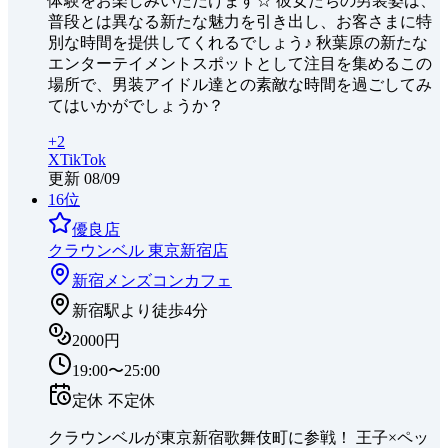
体験をお楽しみいただけます☆ 彼女たちの男装姿は、
普段とは異なる新たな魅力を引き出し、お客さまに特
別な時間を提供してくれるでしょう♪ 秋葉原の新たな
エンターテイメントスポットとして注目を集めるこの
場所で、男装アイドル達との素敵な時間を過ごしてみ
てはいかがでしょうか？
+
2
X
TikTok
更新
08/09
16
位
優良店
クラウンベル 東京新宿店
新宿
メンズコンカフェ
新宿駅より徒歩4分
2000円
19:00〜25:00
定休
不定休
クラウンベルが東京新宿歌舞伎町に参戦！ 王子×ペッ