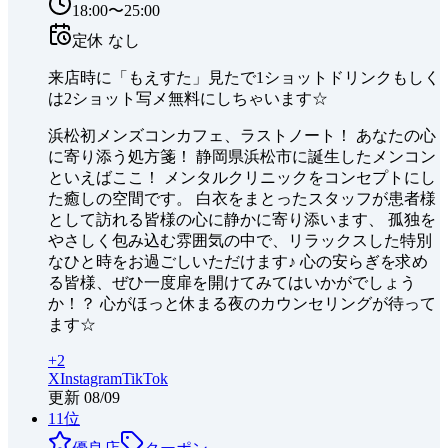
18:00〜25:00
定休
なし
来店時に「もえすた」見たで1ショットドリンクもしく
は2ショット写メ無料にしちゃいます☆
浜松初メンズコンカフェ、ラストノート！ あなたの心
に寄り添う処方箋！ 静岡県浜松市に誕生したメンコン
といえばここ！ メンタルクリニックをコンセプトにし
た癒しの空間です。 白衣をまとったスタッフが患者様
として訪れる皆様の心に静かに寄り添います、 孤独を
やさしく包み込む雰囲気の中で、リラックスした特別
なひと時をお過ごしいただけます♪ 心の安らぎを求め
る皆様、ぜひ一度扉を開けてみてはいかがでしょう
か！？ 心がほっと休まる夜のカウンセリングが待って
ます☆
+
2
X
Instagram
TikTok
更新
08/09
11
位