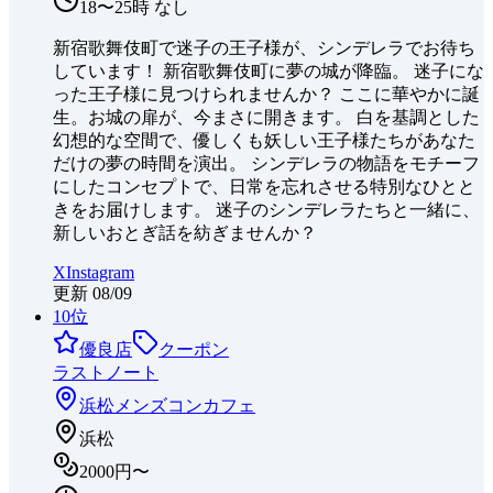
18〜25時 なし
新宿歌舞伎町で迷子の王子様が、シンデレラでお待ち
しています！ 新宿歌舞伎町に夢の城が降臨。 迷子にな
った王子様に見つけられませんか？ ここに華やかに誕
生。お城の扉が、今まさに開きます。 白を基調とした
幻想的な空間で、優しくも妖しい王子様たちがあなた
だけの夢の時間を演出。 シンデレラの物語をモチーフ
にしたコンセプトで、日常を忘れさせる特別なひとと
きをお届けします。 迷子のシンデレラたちと一緒に、
新しいおとぎ話を紡ぎませんか？
X
Instagram
更新
08/09
10
位
優良店
クーポン
ラストノート
浜松
メンズコンカフェ
浜松
2000円〜