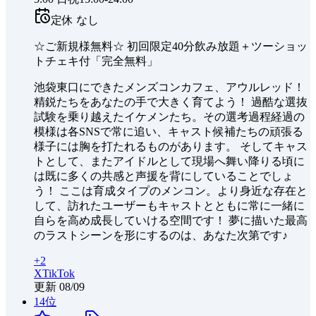
定休
なし
☆ご新規様無料☆ 初回限定40分飲み放題＋ツーショッ
トチェキ付「完全無料」
池袋東口にできたメンズコンカフェ、アウルレッド！
精鋭たちをあなたの手で大きく育てよう！ 過酷な選抜
試験を乗り越えたイケメンたち。その選考過程経過の
模様は各SNSで常に追い、キャスト候補たちの頑張る
様子には胸を打たれるものがあります。 そしてキャス
トとして、またアイドルとして現場へ舞い降りる頃に
は既に多くの共感と声援を背にしていることでしょ
う！ ここは育成タイプのメンコン。より身近な存在と
して、訪れたユーザーもキャストとともに常に一緒に
自らを高め成長していける空間です！ 夢に描いた最高
のラストシーンを形にするのは、あなた次第です♪
+
2
X
TikTok
更新
08/09
14
位