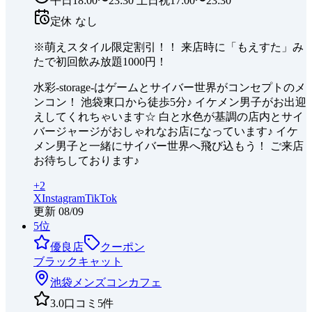
平日18:00〜23:30 土日祝17:00〜23:30
定休
なし
※萌えスタイル限定割引！！ 来店時に「もえすた」み
たで初回飲み放題1000円！
水彩-storage-はゲームとサイバー世界がコンセプトのメ
ンコン！ 池袋東口から徒歩5分♪ イケメン男子がお出迎
えしてくれちゃいます☆ 白と水色が基調の店内とサイ
バージャージがおしゃれなお店になっています♪ イケ
メン男子と一緒にサイバー世界へ飛び込もう！ ご来店
お待ちしております♪
+
2
X
Instagram
TikTok
更新
08/09
5
位
優良店
クーポン
ブラックキャット
池袋
メンズコンカフェ
3.0
口コミ
5
件