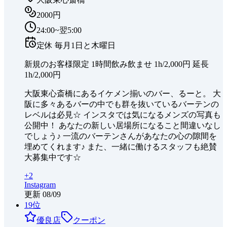
2000円
24:00~翌5:00
定休
毎月1日と木曜日
新規のお客様限定 1時間飲み飲ませ 1h/2,000円 延長
1h/2,000円
大阪東心斎橋にあるイケメン揃いのバー、るーと。 大
阪に多々あるバーの中でも群を抜いているバーテンの
レベルは必見☆ インスタでは気になるメンズの写真も
公開中！ あなたの新しい居場所になること間違いなし
でしょう♪ 一流のバーテンさんがあなたの心の隙間を
埋めてくれます♪ また、一緒に働けるスタッフも絶賛
大募集中です☆
+
2
Instagram
更新
08/09
19
位
優良店
クーポン