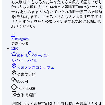
も大歓迎！ もちろんお酒をたくさん飲んで盛り上がり
たい人も大歓迎！！ 心斎橋男ノ娘喫茶Turn A(たーんえ
ー)はありのままのあなたでいられる唯一無二の居場所
を作り続けます。 キャストさんも大大大募集中です！
「もえすた」見たと公式ラインまでお気軽にお問い合
わせください♪
+
2
X
Instagram
更新
08/09
12
位
優良店
クーポン
サイバーメイル
大須
メンズコンカフェ
名古屋大須
3000円
18:00-23:00
定休
月曜日
※萌えスタイル限定割引！！ 来店時に合言葉「もえす