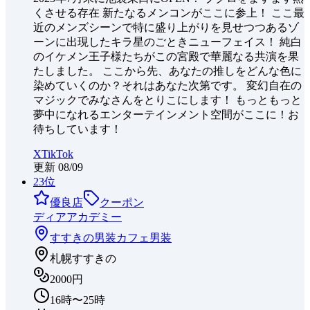
くさせる存在 新たなるメンコンがここに参上！ ここ最
近のメンズシーンで特に盛り上がりを見せつつあるゾ
ーンに出現したキラ星のごときニューフェイス！ 純白
のイケメン王子様たちがこの宮殿で華麗なる共演を果
たしました。 ここから先、あなたの推しをどんな色に
染めていくのか？それはあなた次第です。 変幻自在の
マジックでみなさんをとりこにします！ もっともっと
夢中になれるエンターテインメント空間がここに！お
待ちしています！
X
TikTok
更新
08/09
23
位
優良店
クーポン
ディアアカデミー
すすきの
男装カフェ
男装
札幌すすきの
2000円
16時〜25時