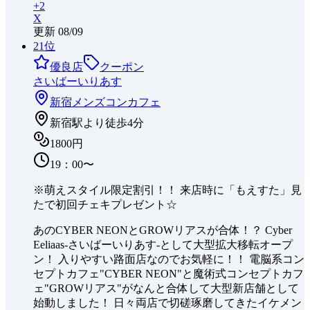
+
2
X
更新
08/09
21
位
優良店
クーポン
さいばーいりあす
新宿
メンズコンカフェ
新宿駅より徒歩4分
1800円
19：00〜
※萌えスタイル限定割引！！ 来店時に「もえすた」見
たで初回チェキプレゼント☆
あのCYBER NEONとGROWリアスが合体！？ Cyber
Eeliaas-さいばーいりあす-として大型拡大移転オープ
ン！ 入りやすい路面店なのでお気軽に！！ 電脳系コン
セプトカフェ"CYBER NEON"と魔術式コンセプトカフ
ェ"GROWリアス"がなんと合体して大型新店舗として
始動しました！ 日々両店で切磋琢磨してきたイケメン