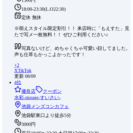
1500円
18:00-23:30(L.O22:30)
定休
無休
※萌えスタイル限定割引！！ 来店時に「もえすた」見
たで写メ一枚無料！！ ぜひご利用ください♪
写真ないけど、めちゃくちゃ可愛い顔してました。
声も仕草もかっこよかったです！
+
2
X
TikTok
更新
08/09
4
位
優良店
クーポン
水彩-storage-すいさい-
池袋
メンズコンカフェ
池袋駅東口より徒歩5分
3000円