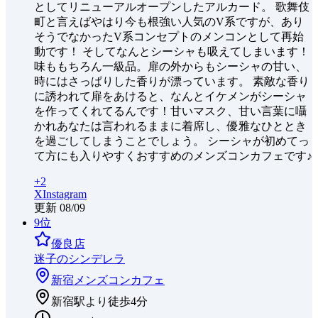
としてリニューアルオープンしたアルカード。 歌舞伎
町と言えばやはり今も根強い人気のV系ですが、あり
そうでなかったV系コンセプトのメンコンとして再始
動です！ そしてなんとシーシャも吸えてしまいます！
味ももちろん一級品。扉の外からもシーシャの甘い、
時にはさっぱりした香りが漂っています。 素敵な香り
に誘われて扉をあけると、なんとイケメンがシーシャ
を作ってくれてるんです！甘いマスク、甘い言葉に囁
かれあなたは言われるままに着席し、優雅なひととき
を過ごしてしまうことでしょう。 シーシャが初めてっ
て方にも入りやすくおすすめのメンズコンカフェです♪
+
2
X
Instagram
更新
08/09
9
位
優良店
迷子のシンデレラ
新宿
メンズコンカフェ
新宿駅より徒歩4分