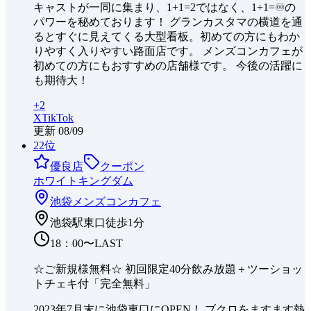
キャストが一同に集まり、1+1=2ではなく、1+1=♾️の
パワーを秘めております！ グランカスタマの横道を通
るとすぐに見えてくる大型看板。初めての方にもわか
りやすく入りやすい路面店です。 メンズコンカフェが
初めての方にもおすすめの店舗様です。 今後の活躍に
も期待大！
+
2
X
TikTok
更新
08/09
22
位
優良店
クーポン
ホワイトキングダム
池袋
メンズコンカフェ
池袋駅東口徒歩1分
18：00〜LAST
☆ご新規様無料☆ 初回限定40分飲み放題＋ツーショッ
トチェキ付「完全無料」
2023年7月末に池袋東口にOPEN！ ブクロをますます熱