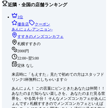
近隣・全国の店舗ランキング
1
位
優良店
クーポン
あんにょん-アンニョン-
すすきの
メンズコンカフェ
札幌すすきの
2000円
22:00~翌5:00
定休
なし
来店時に「もえすた」見たで初めての方はスタッフド
リンク1杯無料にしちゃいます☆
あんにょん！ この言葉にピンときたあなたは仲間！！
あなたのまだ知らない楽しさを。 あなたのまだ見る世
界を。 やる気十分！ そんなメンズコンカフェがあんに
ょんです♪ 札幌すすきのでメンズコンカフェといえば