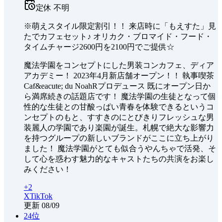
定休
不明
※萌えスタイル限定割引！！ 来店時に「もえすた」見
たでカフェセット♪ オリカク・ブロマイド・フード・
タイムチャージ2600円を2100円でご提供☆
魔法学園をコンセプトにした男装コンカフェ、ディア
アカデミー！ 2023年4月新店舗オープン！！ 執事喫茶
Caf&eacute; du NoahRプロデュース 既にオープン日か
ら満席続きの話題店です！ 魔法学園の生徒となって個
性的な生徒との甘酸っぱい青春を体験できるというコ
ンセプトのもと、すすきのにとびきりフレッシュな男
装麗人の学園であり楽園が誕生。札幌で絶大な影響力
を持つグループの新しいブランドがここに立ち上がり
ました！ 魔法学園がとても似合うやんちゃで活発、そ
して心を惑わす魅力的なキャストたちの共演をお楽し
みください！
+
2
X
TikTok
更新
08/09
24
位