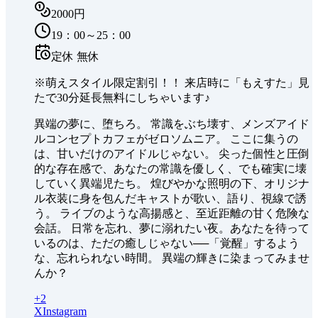
2000円
19：00～25：00
定休
無休
※萌えスタイル限定割引！！ 来店時に「もえすた」見
たで30分延長無料にしちゃいます♪
異端の夢に、堕ちろ。 常識をぶち壊す、メンズアイド
ルコンセプトカフェがゼロソムニア。 ここに集うの
は、甘いだけのアイドルじゃない。 尖った個性と圧倒
的な存在感で、あなたの常識を優しく、でも確実に壊
していく異端児たち。 煌びやかな照明の下、オリジナ
ル衣装に身を包んだキャストが歌い、語り、視線で誘
う。 ライブのような高揚感と、至近距離の甘く危険な
会話。 日常を忘れ、夢に溺れたい夜。あなたを待って
いるのは、ただの癒しじゃない──「覚醒」するよう
な、忘れられない時間。 異端の輝きに染まってみませ
んか？
+
2
X
Instagram