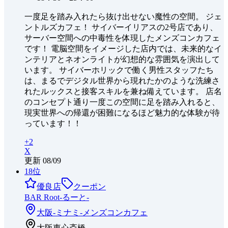
一度足を踏み入れたら抜け出せない魔性の空間。 ジェ
ントルズカフェ！ サイバーイリアスの2号店であり、
サーバー空間への中毒性を体現したメンズコンカフェ
です！ 電脳空間をイメージした店内では、未来的なイ
ンテリアとネオンライトが幻想的な雰囲気を演出して
います。 サイバーホリックで働く男性スタッフたち
は、まるでデジタル世界から現れたかのような洗練さ
れたルックスと接客スキルを兼ね備えています。 店名
のコンセプト通り一度この空間に足を踏み入れると、
現実世界への帰還が困難になるほど魅力的な体験が待
っています！！
+
2
X
更新
08/09
18
位
優良店
クーポン
BAR Root-るーと-
大阪-ミナミ-
メンズコンカフェ
大阪東心斎橋