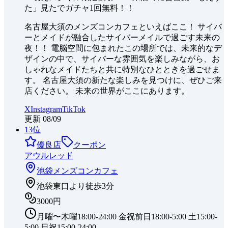
た」見たでガチャ1回無料！！
名古屋大須のメンズコンカフェといえばここ！ サイバ
ーとメイドが融合したサイバーメイルで過ごす未来の
夜！！ 電脳空間に包まれたこの場所では、未来的なデ
ザインの中で、サイバーな雰囲気を楽しみながら、お
しゃれなメイドたちと共に特別なひとときを過ごせま
す。 名古屋大須の新たな楽しみを見つけに、ぜひご来
店ください。 未来の世界がここにあります。
X
Instagram
TikTok
更新
08/09
13
位
優良店
クーポン
アウルレッド
池袋
メンズコンカフェ
池袋東口より徒歩3分
3000円
月曜〜木曜18:00-24:00 金祝前日18:00-5:00 土15:00-
5:00 日祝15:00-24:00