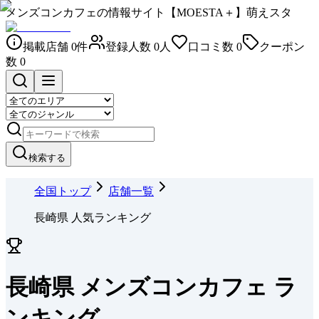
メンズコンカフェの情報サイト【MOESTA＋】萌えスタ
掲載店舗
0
件
登録人数
0
人
口コミ数
0
クーポン
数
0
検索する
全国トップ
店舗一覧
長崎県 人気ランキング
長崎県 メンズコンカフェ ラ
ンキング