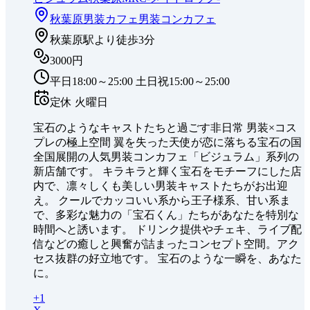
秋葉原
男装カフェ
男装
コンカフェ
秋葉原駅より徒歩3分
3000円
平日18:00～25:00 土日祝15:00～25:00
定休
火曜日
宝石のようなキャストたちと過ごす非日常 男装×コス
プレの極上空間 翼を失った天使が恋に落ちる宝石の国
全国展開の人気男装コンカフェ「ビジュラム」系列の
新店舗です。 キラキラと輝く宝石をモチーフにした店
内で、凛々しくも美しい男装キャストたちがお出迎
え。 クールでカッコいい系から王子様系、甘い系ま
で、多彩な魅力の「宝石くん」たちがあなたを特別な
時間へと誘います。 ドリンク提供やチェキ、ライブ配
信などの癒しと興奮が詰まったコンセプト空間。アク
セス抜群の好立地です。 宝石のような一瞬を、あなた
に。
+
1