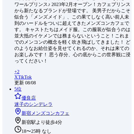
ワールプリンス♪ 2023年2月オープン！カフェプリンス
から新たなるブランドが登場です。 美男子だからこそ
似合う「メンズメイド」、この果てしなく高い前人未
到のハードルをついに超えてきたメンズコンカフェで
す。 キャストたちはメイド服。この服装が似合うのは
並大抵のイケメンでは務まらないということ！これま
でのメンコンの概念を軽く吹き飛ばしてきました！ ど
のようなお給仕姿を見せてくれるのか、それは来ての
お楽しみです！ 思う存分、心の底からこの世界観に浸
ってください！
+
2
X
TikTok
更新
08/08
5
位
優良店
迷子のシンデレラ
新宿
メンズコンカフェ
新宿駅より徒歩4分
18〜25時 なし