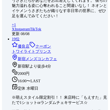
うさぎたちがあなたをお出迎えしてくれます。 彼らの
魅力溢れる姿に心奪われること間違いなし！ ネオンと
イケメンうさぎたちが織りなす非日常の世界に、ぜひ
足を運んでみてください！
+
1
X
Instagram
TikTok
更新
08/08
19
位
優良店
クーポン
トワイライトプリンス
新宿
メンズコンカフェ
新宿駅より徒歩4分
2000円
16:00〜LAST
定休
水曜日
※萌えスタイル限定割引！！ 来店時に「もえすた」見
たで1ショットorランダムチェキサービス☆