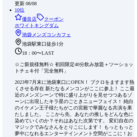
更新
08/08
10
位
優良店
クーポン
ホワイトキングダム
池袋
メンズコンカフェ
池袋駅東口徒歩1分
18：00〜LAST
☆ご新規様無料☆ 初回限定40分飲み放題＋ツーショッ
トチェキ付「完全無料」
2023年7月末に池袋東口にOPEN！ ブクロをますます熱
くさせる存在 新たなるメンコンがここに参上！ ここ最
近のメンズシーンで特に盛り上がりを見せつつあるゾ
ーンに出現したキラ星のごときニューフェイス！ 純白
のイケメン王子様たちがこの宮殿で華麗なる共演を果
たしました。 ここから先、あなたの推しをどんな色に
染めていくのか？それはあなた次第です。 変幻自在の
マジックでみなさんをとりこにします！ もっともっと
夢中になれるエンターテインメント空間がここに！お