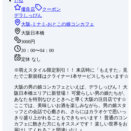
17
位
優良店
クーポン
デラしっぴん
大阪-ミナミ-
おとこの娘コンカフェ
大阪日本橋
3000円
20：00〜04：00
定休
なし
※萌えスタイル限定割引！！ 来店時に「もえすた」見
たでご新規様はクライナー1本サービスしちゃいます☆
大阪の男の娘コンカフェといえば、デラしっぴん！ 大
阪日本橋エリアに新登場！ 可愛らしい男の娘たちが、
あなたを特別なひとときへと導く大阪の注目店です☆
ここでは、美味しいお酒を楽しみながら。男の娘スタ
ッフとの会話で心癒され、さらにはカラオケで思いっ
きり盛り上がれることもできちゃいます！ 普通のコン
カフェに飽きた方にもオススメです！ 楽しい世界をお
届けしてくれること間違いなし♪