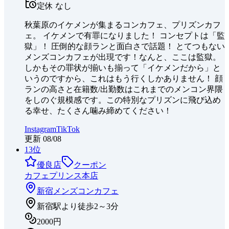
定休
なし
秋葉原のイケメンが集まるコンカフェ、プリズンカフ
ェ。 イケメンで有罪になりました！ コンセプトは「監
獄」！ 圧倒的な顔ランと面白さで話題！ とてつもない
メンズコンカフェが出現です！なんと、ここは監獄。
しかもその罪状が揃いも揃って「イケメンだから」と
いうのですから、これはもう行くしかありません！ 顔
ランの高さと在籍数/出勤数はこれまでのメンコン界隈
をしのぐ規模感です。この特別なプリズンに飛び込め
る幸せ、たくさん噛み締めてください！
Instagram
TikTok
更新
08/08
13
位
優良店
クーポン
カフェプリンス本店
新宿
メンズコンカフェ
新宿駅より徒歩2～3分
2000円