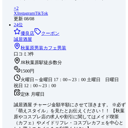
+
2
X
Instagram
TikTok
更新
08/08
24
位
優良店
クーポン
誠居酒屋
秋葉原
男装カフェ
男装
口コミ
3
件
JR秋葉原駅徒歩数分
1500円
火曜日～金曜日 17：00～23：00 土曜日 日曜日
祝日 12：00～23：00
定休
月曜日
誠居酒屋 チャージ金額半額にさせて頂きます。 ※必ず
「萌えスタイル」を見たとお伝えください！！ 【秋葉
原やコスプレ店の求人や割引に関してはメイド喫茶
（カフェ）やメイドリフレ・コスプレカフェを中心と