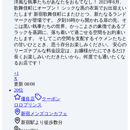
洋風な執事たちがあなたをおもてなし！ 2023年6月、
歌舞伎町にオープン！ シックな黒の衣装でお出迎えい
たします 新宿歌舞伎町にまたひとつ、新たなるランド
マークが登場です。 夕刻16時から開かれる扉の先、そ
こは黒い執事たちの世界。かっこよさの象徴であるブ
ラックを基調に、落ち着いて過ごせる空間をお約束い
たします。 そしてこの空間を支配するイケメンたちと
の甘いひととき、思う存分お楽しみください。 安心の
リーズナブルな料金設定は、お嬢様がたにできるだけ
長くお楽しみいただきたいから。何度でも通いたくな
るお店です！
+
1
X
更新
08/08
20
位
優良店
クーポン
ロロプリンス
新宿
メンズコンカフェ
新宿駅より徒歩数分