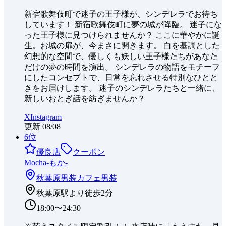
新宿歌舞伎町で迷子の王子様が、シンデレラでお待ち
しています！ 新宿歌舞伎町に夢の城が降臨。 迷子にな
った王子様に見つけられませんか？ ここに華やかに誕
生。お城の扉が、今まさに開きます。 白を基調とした
幻想的な空間で、優しくも妖しい王子様たちがあなた
だけの夢の時間を演出。 シンデレラの物語をモチーフ
にしたコンセプトで、日常を忘れさせる特別なひとと
きをお届けします。 迷子のシンデレラたちと一緒に、
新しいおとぎ話を紡ぎませんか？
X
Instagram
更新
08/08
6
位
優良店
クーポン
Mocha-もか-
秋葉原
男装カフェ
男装
秋葉原駅より徒歩2分
18:00〜24:30