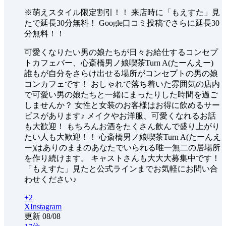
※萌えスタイル限定割引！！ 来店時に「もえすた」見
たで延長30分無料！ Google口コミ投稿でさらに延長30
分無料！！
可愛くなりたい男の娘たちが日々お給仕するコンセプ
トカフェバー、心斎橋男ノ娘喫茶Turn A(たーんえー)
誰もが自分をさらけ出せる場所がコンセプトの男の娘
コンカフェです！ おしゃれで落ち着いた雰囲気の店内
で可愛い男の娘たちと一緒にまったりした時間を過ご
しませんか？ 女性と女装のお客様はお得に飲めるサー
ビスがあります♪ メイクやお洋服、可愛くなれるお話
も大歓迎！ もちろんお酒をたくさん飲んで盛り上がり
たい人も大歓迎！！ 心斎橋男ノ娘喫茶Turn A(たーんえ
ー)はありのままのあなたでいられる唯一無二の居場所
を作り続けます。 キャストさんも大大大募集中です！
「もえすた」見たと公式ラインまでお気軽にお問い合
わせください♪
+
2
X
Instagram
更新
08/08