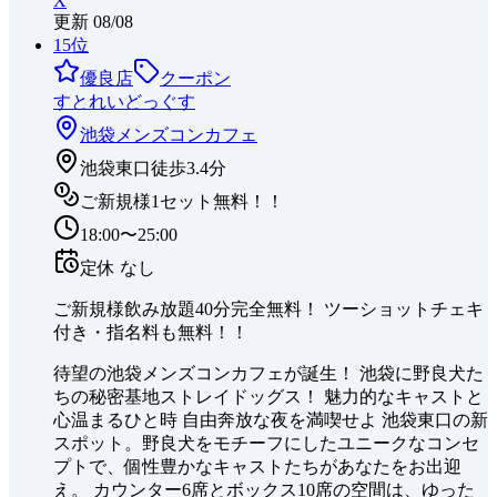
X
更新
08/08
15
位
優良店
クーポン
すとれいどっぐす
池袋
メンズコンカフェ
池袋東口徒歩3.4分
ご新規様1セット無料！！
18:00〜25:00
定休
なし
ご新規様飲み放題40分完全無料！ ツーショットチェキ
付き・指名料も無料！！
待望の池袋メンズコンカフェが誕生！ 池袋に野良犬た
ちの秘密基地ストレイドッグス！ 魅力的なキャストと
心温まるひと時 自由奔放な夜を満喫せよ 池袋東口の新
スポット。野良犬をモチーフにしたユニークなコンセ
プトで、個性豊かなキャストたちがあなたをお出迎
え。 カウンター6席とボックス10席の空間は、ゆった