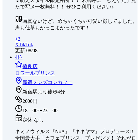
※萌えスタイル限定割引！！ 来店時に「もえすた」見
たで写メ一枚無料！！ ぜひご利用ください♪
写真ないけど、めちゃくちゃ可愛い顔してました。
声も仕草もかっこよかったです！
+
2
X
TikTok
更新
08/08
4
位
優良店
ロワールプリンス
新宿
メンズコンカフェ
新宿駅より徒歩4分
2000円
18：00〜23：00
定休
なし
キミノウィルス『NoA』『キキヤマ』プロデュース!!
全国最大手「カフェプリンス」プレゼンツ！ それがロ