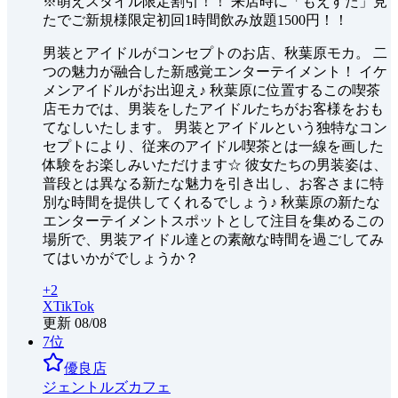
※萌えスタイル限定割引！！ 来店時に「もえすた」見
たでご新規様限定初回1時間飲み放題1500円！！
男装とアイドルがコンセプトのお店、秋葉原モカ。 二
つの魅力が融合した新感覚エンターテイメント！ イケ
メンアイドルがお出迎え♪ 秋葉原に位置するこの喫茶
店モカでは、男装をしたアイドルたちがお客様をおも
てなしいたします。 男装とアイドルという独特なコン
セプトにより、従来のアイドル喫茶とは一線を画した
体験をお楽しみいただけます☆ 彼女たちの男装姿は、
普段とは異なる新たな魅力を引き出し、お客さまに特
別な時間を提供してくれるでしょう♪ 秋葉原の新たな
エンターテイメントスポットとして注目を集めるこの
場所で、男装アイドル達との素敵な時間を過ごしてみ
てはいかがでしょうか？
+
2
X
TikTok
更新
08/08
7
位
優良店
ジェントルズカフェ