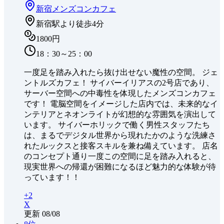
新宿
メンズコンカフェ
新宿駅より徒歩4分
1800円
18：30～25：00
一度足を踏み入れたら抜け出せない魔性の空間。 ジェ
ントルズカフェ！ サイバーイリアスの2号店であり、
サーバー空間への中毒性を体現したメンズコンカフェ
です！ 電脳空間をイメージした店内では、未来的なイ
ンテリアとネオンライトが幻想的な雰囲気を演出して
います。 サイバーホリックで働く男性スタッフたち
は、まるでデジタル世界から現れたかのような洗練さ
れたルックスと接客スキルを兼ね備えています。 店名
のコンセプト通り一度この空間に足を踏み入れると、
現実世界への帰還が困難になるほど魅力的な体験が待
っています！！
+
2
X
更新
08/08