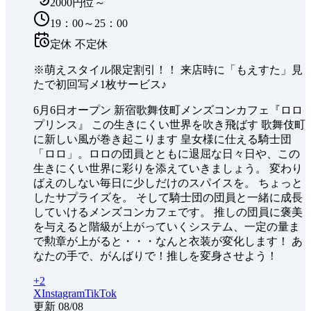
2000円位～
19：00～25：00
定休
不定休
※萌えスタイル限定割引！！ 来店時に「もえすた」見
たで初回写メ1枚サービス♪
6月6日オープン 新宿歌舞伎町メンズコンカフェ『ロロ
プリンス』 この生きにくい世界を吹き飛ばす 歌舞伎町
に新しい風が巻き起こります 皇女様に仕える騎士団
「ロロ」。ロロの団員とともに退屈な日々日や、この
生きにくい世界に彩りを添えていきましょう。 変わり
ばえのしない毎日に少しだけのスパイスを。 ちょっと
したサプライズを。 そして騎士団の団員と一緒に成長
していけるメンズコンカフェです。 推しの団員に褒美
を与えると階級が上がっていくシステム、一定の量ま
で勲章が上がると・・・なんと衣装が変化します！ あ
なたの手で、がんばりで！推しを変身させよう！
+
2
X
Instagram
TikTok
更新
08/08