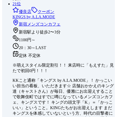
21
位
優良店
クーポン
KINGS by A.LA.MODE
新宿
メンズコンカフェ
新宿駅より徒歩2〜3分
1100円～
20：30～LAST
定休
不定休
※萌えスタイル限定割引！！ 来店時に「もえすた」見
たで初回0円！！！
KKこと通称「キングス by A.LA.MODE」！ かっこい
い担当の看板、いただきます☆ 店舗おかかえのキング
達（キャストさん）が毎日、優雅にお出迎えすること
で歌舞伎町ではすでに噂になっているメンズコンカフ
ェ、キングスです！ キングの頭文字「K」＝「かっこ
いい」ということ。KINGたちがお出迎えします まだ
キングスを体感していないという方、時代の目撃者に