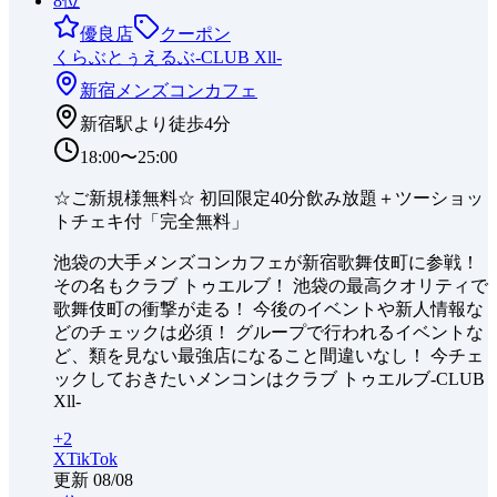
8
位
優良店
クーポン
くらぶとぅえるぶ-CLUB Xll-
新宿
メンズコンカフェ
新宿駅より徒歩4分
18:00〜25:00
☆ご新規様無料☆ 初回限定40分飲み放題＋ツーショッ
トチェキ付「完全無料」
池袋の大手メンズコンカフェが新宿歌舞伎町に参戦！
その名もクラブ トゥエルブ！ 池袋の最高クオリティで
歌舞伎町の衝撃が走る！ 今後のイベントや新人情報な
どのチェックは必須！ グループで行われるイベントな
ど、類を見ない最強店になること間違いなし！ 今チェ
ックしておきたいメンコンはクラブ トゥエルブ-CLUB
Xll-
+
2
X
TikTok
更新
08/08