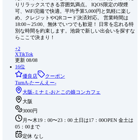
りリラックスできる雰囲気満点。 IQOS限定の喫煙
可、WiFi完備で快適。平均予算5,000円と気軽に楽し
め、クレジットやQRコード決済対応。 営業時間は
18:00～25:00、無休でいつでも歓迎！ 日常を忘れる特
別な時間を約束します。池袋で新しい出会いを探すな
らここで決まり！
+
2
X
TikTok
更新
08/08
16
位
優良店
クーポン
TurnA-たーんえー-
大阪-ミナミ-
おとこの娘コンカフェ
大阪
3000円
月〜木19：00〜23：00 土日は17：00OPEN 金土は
05：00まで
定休
なし