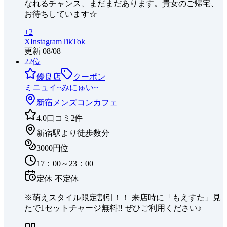
なれるチャンス、まだまだあります。貴女のご帰宅、
お待ちしています☆
+
2
X
Instagram
TikTok
更新
08/08
22
位
優良店
クーポン
ミニュイ~みにゅい~
新宿
メンズコンカフェ
4.0
口コミ
2
件
新宿駅より徒歩数分
3000円位
17：00～23：00
定休
不定休
※萌えスタイル限定割引！！ 来店時に「もえすた」見
たで1セットチャージ無料!! ぜひご利用ください♪