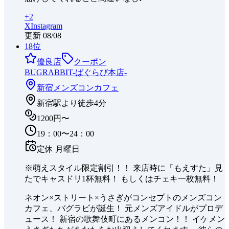
+
2
X
Instagram
更新
08/08
18
位
優良店
クーポン
BUGRABBIT-ばぐらび本店-
新宿
メンズコンカフェ
新宿駅より徒歩4分
1200円〜
19：00〜24：00
定休
月曜日
※萌えスタイル限定割引！！ 来店時に「もえすた」見
たでキャスドリ1杯無料！ もしくはチェキ一枚無料！
ネオン×ストリート×うさぎがコンセプトのメンズコン
カフェ、バグラビが誕生！ 元メンズアイドルがプロデ
ュース！ 新宿の歌舞伎町にあるメンコン！！ イケメン