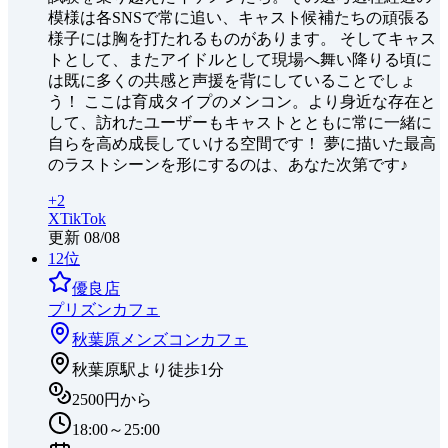
模様は各SNSで常に追い、キャスト候補たちの頑張る
様子には胸を打たれるものがあります。 そしてキャス
トとして、またアイドルとして現場へ舞い降りる頃に
は既に多くの共感と声援を背にしていることでしょ
う！ ここは育成タイプのメンコン。より身近な存在と
して、訪れたユーザーもキャストとともに常に一緒に
自らを高め成長していける空間です！ 夢に描いた最高
のラストシーンを形にするのは、あなた次第です♪
+
2
X
TikTok
更新
08/08
12
位
優良店
プリズンカフェ
秋葉原
メンズコンカフェ
秋葉原駅より徒歩1分
2500円から
18:00～25:00