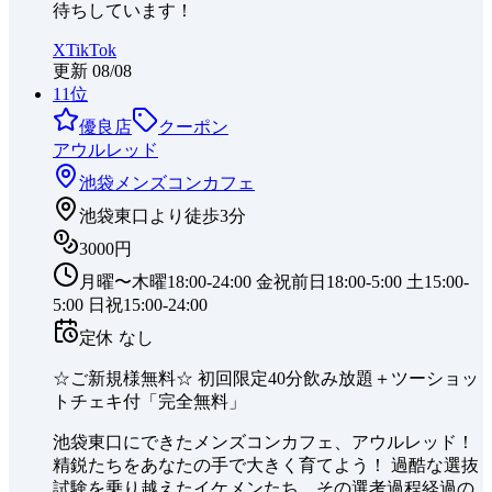
待ちしています！
X
TikTok
更新
08/08
11
位
優良店
クーポン
アウルレッド
池袋
メンズコンカフェ
池袋東口より徒歩3分
3000円
月曜〜木曜18:00-24:00 金祝前日18:00-5:00 土15:00-
5:00 日祝15:00-24:00
定休
なし
☆ご新規様無料☆ 初回限定40分飲み放題＋ツーショッ
トチェキ付「完全無料」
池袋東口にできたメンズコンカフェ、アウルレッド！
精鋭たちをあなたの手で大きく育てよう！ 過酷な選抜
試験を乗り越えたイケメンたち。その選考過程経過の