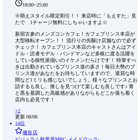
18:00~25:00
※萌えスタイル限定割引！！ 来店時に「もえすた」見
たで 1チャージ無料にしちゃいますよ☆
新宿古参のメンズコンカフェ！カフェプリンス本店が
大型移転オープン！！ 流行りの先駆け店舗なので必ず
チェック！ カフェプリンス本店のキャストさんはアイ
ドル・読者モデル・バンドマンなど多岐に渡る活躍を
している個性派揃いのイケメンだらけです！ 特筆すべ
きは出勤されているプリンス達の多さ！毎日大勢のプ
リンス達があなたをお待ちしていますので、退屈な時
間など1ミリも感じないでしょう。様々なプリンスとお
話するも良し、推しを見つけて楽しむも良しです♪ 青
と黒を基調した高級感がありながらもどこか落ち着く
店内も必見です！
+
2
更新
08/08
14
位
優良店
ビジュラム秋葉原MRC-メイドロック-