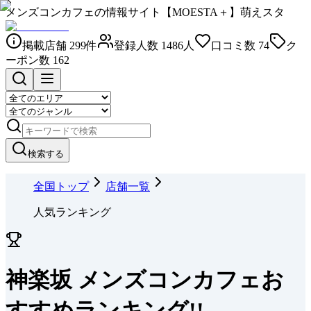
メンズコンカフェの情報サイト【MOESTA＋】萌えスタ
掲載店舗
299
件
登録人数
1486
人
口コミ数
74
ク
ーポン数
162
検索する
全国トップ
店舗一覧
人気ランキング
神楽坂 メンズコンカフェお
すすめランキング!!