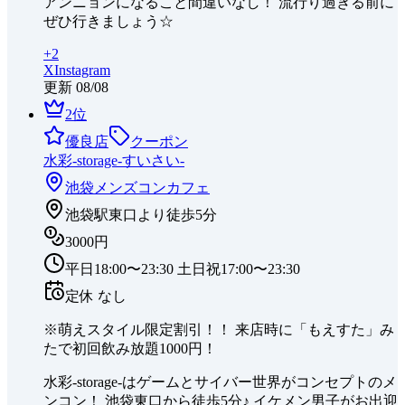
アンニョンになること間違いなし！ 流行り過ぎる前に
ぜひ行きましょう☆
+
2
X
Instagram
更新
08/08
2
位
優良店
クーポン
水彩-storage-すいさい-
池袋
メンズコンカフェ
池袋駅東口より徒歩5分
3000円
平日18:00〜23:30 土日祝17:00〜23:30
定休
なし
※萌えスタイル限定割引！！ 来店時に「もえすた」み
たで初回飲み放題1000円！
水彩-storage-はゲームとサイバー世界がコンセプトのメ
ンコン！ 池袋東口から徒歩5分♪ イケメン男子がお出迎