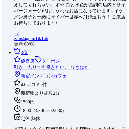
えしてくれちゃいます☆ 白と水色が基調の店内とサイ
バージャージがおしゃれなお店になっています♪ イケ
メン男子と一緒にサイバー世界へ飛び込もう！ ご来店
お待ちしております♪
+
2
X
Instagram
TikTok
更新
08/08
3
位
優良店
クーポン
引きこもりでも働きたい。-ひきはた-
新宿
メンズコンカフェ
4.0
口コミ
2
件
新宿駅より徒歩2分
1500円
18:00-23:30(L.O22:30)
定休
無休