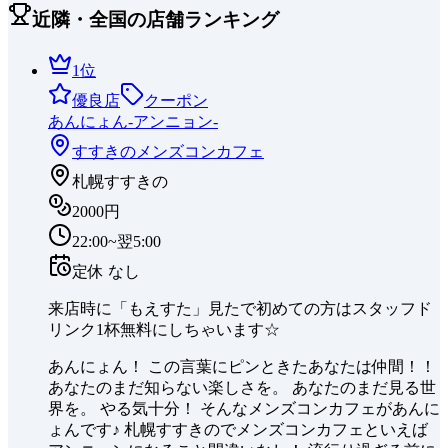
近隣・全国の店舗ランキング
1
位
優良店
クーポン
あんにょん-アンニョン-
すすきの
メンズコンカフェ
札幌すすきの
2000円
22:00~翌5:00
定休
なし
来店時に「もえすた」見たで初めての方はスタッフド
リンク1杯無料にしちゃいます☆
あんにょん！ この言葉にピンときたあなたは仲間！！
あなたのまだ知らない楽しさを。 あなたのまだ見る世
界を。 やる気十分！ そんなメンズコンカフェがあんに
ょんです♪ 札幌すすきのでメンズコンカフェといえば