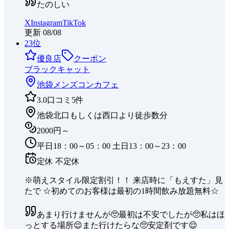
たのしい
X
Instagram
TikTok
更新
08/08
23
位
優良店
クーポン
ブラックキャット
池袋
メンズコンカフェ
3.0
口コミ
5
件
池袋北口もしくは西口より徒歩数分
2000円～
平日18：00～05：00 土日13：00～23：00
定休
不定休
※萌えスタイル限定割引！！ 来店時に「もえすた」見
たで ☆初めてのお客様は最初の1時間飲み放題無料☆
あまり行けませんが🥺最初は不安でしたが🥺私はほ
っとする場所😌また行けたらな🥺安定剤です😌