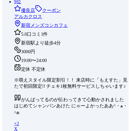
9
位
優良店
クーポン
アルカクロス
新宿
メンズコンカフェ
5.0
口コミ
1
件
新宿駅より徒歩4分
3000円
19:00〜24:00
定休
不定休
※萌えスタイル限定割引！！ 来店時に「もえすた」見
たで初回限定!! チェキ1枚無料サービスしちゃいます♪
がんばってるのが伝わってきて心動かされました
はじめてシャンパンあけた にゃーよかったああ^・ﻌ・
^ฅ
+
2
X