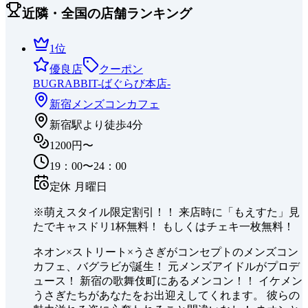
近隣・全国の店舗ランキング
1
位
優良店
クーポン
BUGRABBIT-ばぐらび本店-
新宿
メンズコンカフェ
新宿駅より徒歩4分
1200円〜
19：00〜24：00
定休
月曜日
※萌えスタイル限定割引！！ 来店時に「もえすた」見
たでキャスドリ1杯無料！ もしくはチェキ一枚無料！
ネオン×ストリート×うさぎがコンセプトのメンズコン
カフェ、バグラビが誕生！ 元メンズアイドルがプロデ
ュース！ 新宿の歌舞伎町にあるメンコン！！ イケメン
うさぎたちがあなたをお出迎えしてくれます。 彼らの