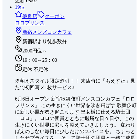
更新
08/07
19
位
優良店
クーポン
ロロプリンス
新宿
メンズコンカフェ
新宿駅より徒歩数分
2000円位～
19：00～25：00
定休
不定休
※萌えスタイル限定割引！！ 来店時に「もえすた」見
たで初回写メ1枚サービス♪
6月6日オープン 新宿歌舞伎町メンズコンカフェ『ロロ
プリンス』 この生きにくい世界を吹き飛ばす 歌舞伎町
に新しい風が巻き起こります 皇女様に仕える騎士団
「ロロ」。ロロの団員とともに退屈な日々日や、この
生きにくい世界に彩りを添えていきましょう。 変わり
ばえのしない毎日に少しだけのスパイスを。 ちょっと
したサプライズを。 そして騎士団の団員と一緒に成長