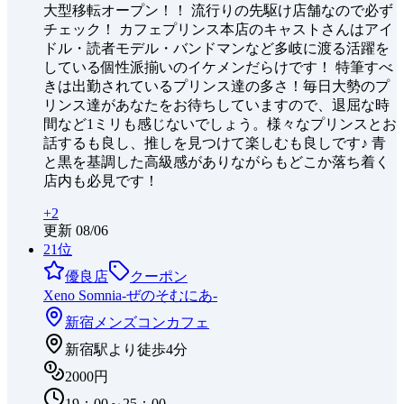
大型移転オープン！！ 流行りの先駆け店舗なので必ず
チェック！ カフェプリンス本店のキャストさんはアイ
ドル・読者モデル・バンドマンなど多岐に渡る活躍を
している個性派揃いのイケメンだらけです！ 特筆すべ
きは出勤されているプリンス達の多さ！毎日大勢のプ
リンス達があなたをお待ちしていますので、退屈な時
間など1ミリも感じないでしょう。様々なプリンスとお
話するも良し、推しを見つけて楽しむも良しです♪ 青
と黒を基調した高級感がありながらもどこか落ち着く
店内も必見です！
+
2
更新
08/06
21
位
優良店
クーポン
Xeno Somnia-ぜのそむにあ-
新宿
メンズコンカフェ
新宿駅より徒歩4分
2000円
19：00～25：00