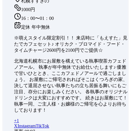
札幌すすきの
1000円
16：00〜01：00
定休
年中無休
※萌えスタイル限定割引！！ 来店時に「もえすた」見
たでカフェセット♪ オリカク・ブロマイド・フード・
タイムチャージ2600円を2100円でご提供☆
北海道札幌市にお屋敷を構えている執事喫茶カフェド
ノアール。 執事が年中無休でお給仕いたします♪ 優雅
で甘いひととき、ここカフェドノアールで過ごしまし
ょう。 お屋敷にご帰宅されればそこはくつろぎの家、
決して退屈させない執事たちの立ち居振る舞いにもご
注目、存分にお楽しみください。 各執事のオリジナル
ドリンクは大変におすすめです。 続きはお屋敷にて！
執事一同、ご主人様・お嬢様のご帰宅を心よりお待ち
しております！
+
1
X
Instagram
TikTok