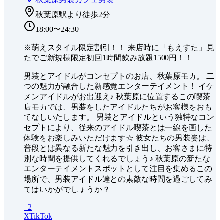
秋葉原駅より徒歩2分
18:00〜24:30
※萌えスタイル限定割引！！ 来店時に「もえすた」見
たでご新規様限定初回1時間飲み放題1500円！！
男装とアイドルがコンセプトのお店、秋葉原モカ。 二
つの魅力が融合した新感覚エンターテイメント！ イケ
メンアイドルがお出迎え♪ 秋葉原に位置するこの喫茶
店モカでは、男装をしたアイドルたちがお客様をおも
てなしいたします。 男装とアイドルという独特なコン
セプトにより、従来のアイドル喫茶とは一線を画した
体験をお楽しみいただけます☆ 彼女たちの男装姿は、
普段とは異なる新たな魅力を引き出し、お客さまに特
別な時間を提供してくれるでしょう♪ 秋葉原の新たな
エンターテイメントスポットとして注目を集めるこの
場所で、男装アイドル達との素敵な時間を過ごしてみ
てはいかがでしょうか？
+
2
X
TikTok