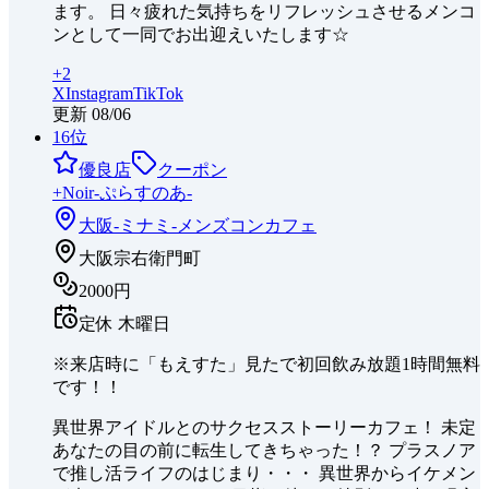
ます。 日々疲れた気持ちをリフレッシュさせるメンコ
ンとして一同でお出迎えいたします☆
+
2
X
Instagram
TikTok
更新
08/06
16
位
優良店
クーポン
+Noir-ぷらすのあ-
大阪-ミナミ-
メンズコンカフェ
大阪宗右衛門町
2000円
定休
木曜日
※来店時に「もえすた」見たで初回飲み放題1時間無料
です！！
異世界アイドルとのサクセスストーリーカフェ！ 未定
あなたの目の前に転生してきちゃった！？ プラスノア
で推し活ライフのはじまり・・・ 異世界からイケメン