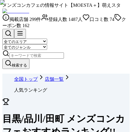
メンズコンカフェの情報サイト【MOESTA＋】萌えスタ
掲載店舗
299
件
登録人数
1487
人
口コミ数
74
ク
ーポン数
162
検索する
全国トップ
店舗一覧
人気ランキング
目黒/品川/田町 メンズコンカ
フェおすすめランキング!!