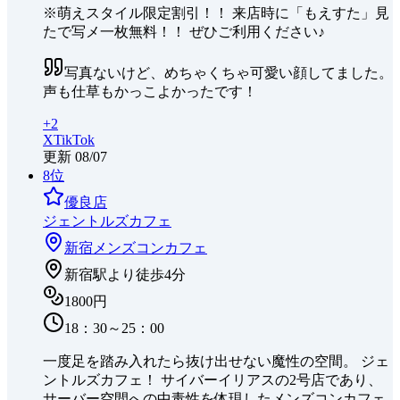
※萌えスタイル限定割引！！ 来店時に「もえすた」見
たで写メ一枚無料！！ ぜひご利用ください♪
写真ないけど、めちゃくちゃ可愛い顔してました。
声も仕草もかっこよかったです！
+
2
X
TikTok
更新
08/07
8
位
優良店
ジェントルズカフェ
新宿
メンズコンカフェ
新宿駅より徒歩4分
1800円
18：30～25：00
一度足を踏み入れたら抜け出せない魔性の空間。 ジェ
ントルズカフェ！ サイバーイリアスの2号店であり、
サーバー空間への中毒性を体現したメンズコンカフェ