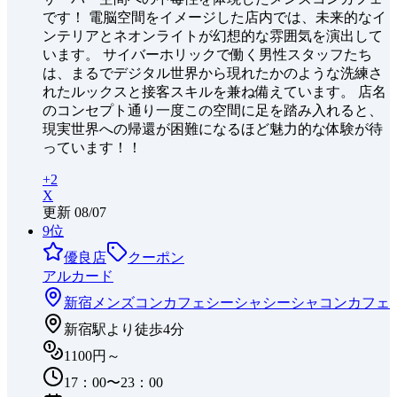
です！ 電脳空間をイメージした店内では、未来的なイ
ンテリアとネオンライトが幻想的な雰囲気を演出して
います。 サイバーホリックで働く男性スタッフたち
は、まるでデジタル世界から現れたかのような洗練さ
れたルックスと接客スキルを兼ね備えています。 店名
のコンセプト通り一度この空間に足を踏み入れると、
現実世界への帰還が困難になるほど魅力的な体験が待
っています！！
+
2
X
更新
08/07
9
位
優良店
クーポン
アルカード
新宿
メンズコンカフェ
シーシャ
シーシャコンカフェ
新宿駅より徒歩4分
1100円～
17：00〜23：00