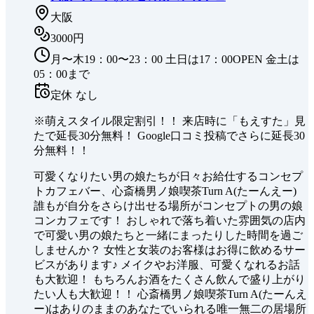
大阪
3000円
月〜木19：00〜23：00 土日は17：00OPEN 金土は
05：00まで
定休
なし
※萌えスタイル限定割引！！ 来店時に「もえすた」見
たで延長30分無料！ Google口コミ投稿でさらに延長30
分無料！！
可愛くなりたい男の娘たちが日々お給仕するコンセプ
トカフェバー、心斎橋男ノ娘喫茶Turn A(たーんえー)
誰もが自分をさらけ出せる場所がコンセプトの男の娘
コンカフェです！ おしゃれで落ち着いた雰囲気の店内
で可愛い男の娘たちと一緒にまったりした時間を過ご
しませんか？ 女性と女装のお客様はお得に飲めるサー
ビスがあります♪ メイクやお洋服、可愛くなれるお話
も大歓迎！ もちろんお酒をたくさん飲んで盛り上がり
たい人も大歓迎！！ 心斎橋男ノ娘喫茶Turn A(たーんえ
ー)はありのままのあなたでいられる唯一無二の居場所