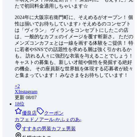
たで初回料金適用しちゃいます☆
2024年に大阪宗右衛門町に、そえめるがオープン！ 個
性は揃いでお待ちしています♪ そえめるのコンセプト
は「ヴィラン」 ヴィランをコンセプトにしたこの店
は、一般的なカフェのイメージを覆す斬新さ。 ただの
メンズコンカフェとは一線を画する体験をご提供！ 特
に若者やSNSでの話題性を求める層は強く引かれるか
も。 訪れる人々に強烈な衣装を与えることでしょう！
キャストの募集も、新しい才能や個性を発掘する絶好
の機会。 その座員新な世界観を体現する応募者が続々
と集まっています！ みなさまをお待ちしています！
+
2
X
Instagram
更新
08/07
18
位
優良店
クーポン
カフェドノアール-かふぇのあ-
すすきの
男装カフェ
男装