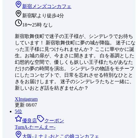
新宿
メンズコンカフェ
新宿駅より徒歩4分
18〜25時 なし
新宿歌舞伎町で迷子の王子様が、シンデレラでお待ち
しています！ 新宿歌舞伎町に夢の城が降臨。 迷子にな
った王子様に見つけられませんか？ ここに華やかに誕
生。お城の扉が、今まさに開きます。 白を基調とした
幻想的な空間で、優しくも妖しい王子様たちがあなた
だけの夢の時間を演出。 シンデレラの物語をモチーフ
にしたコンセプトで、日常を忘れさせる特別なひとと
きをお届けします。 迷子のシンデレラたちと一緒に、
新しいおとぎ話を紡ぎませんか？
X
Instagram
更新
08/07
5
位
優良店
クーポン
TurnA-たーんえー-
大阪-ミナミ-
おとこの娘コンカフェ