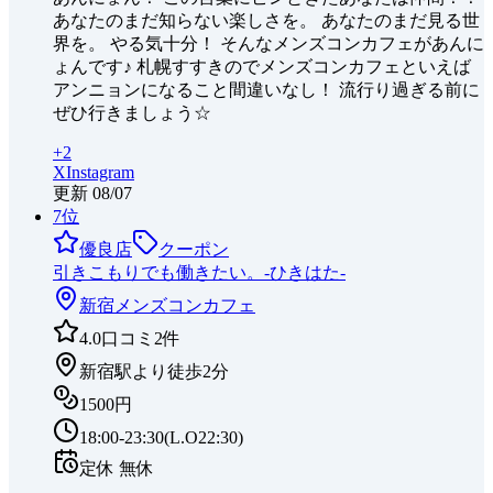
あなたのまだ知らない楽しさを。 あなたのまだ見る世
界を。 やる気十分！ そんなメンズコンカフェがあんに
ょんです♪ 札幌すすきのでメンズコンカフェといえば
アンニョンになること間違いなし！ 流行り過ぎる前に
ぜひ行きましょう☆
+
2
X
Instagram
更新
08/07
7
位
優良店
クーポン
引きこもりでも働きたい。-ひきはた-
新宿
メンズコンカフェ
4.0
口コミ
2
件
新宿駅より徒歩2分
1500円
18:00-23:30(L.O22:30)
定休
無休