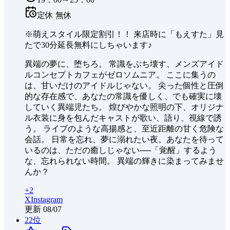
定休
無休
※萌えスタイル限定割引！！ 来店時に「もえすた」見
たで30分延長無料にしちゃいます♪
異端の夢に、堕ちろ。 常識をぶち壊す、メンズアイド
ルコンセプトカフェがゼロソムニア。 ここに集うの
は、甘いだけのアイドルじゃない。 尖った個性と圧倒
的な存在感で、あなたの常識を優しく、でも確実に壊
していく異端児たち。 煌びやかな照明の下、オリジナ
ル衣装に身を包んだキャストが歌い、語り、視線で誘
う。 ライブのような高揚感と、至近距離の甘く危険な
会話。 日常を忘れ、夢に溺れたい夜。あなたを待って
いるのは、ただの癒しじゃない──「覚醒」するよう
な、忘れられない時間。 異端の輝きに染まってみませ
んか？
+
2
X
Instagram
更新
08/07
22
位