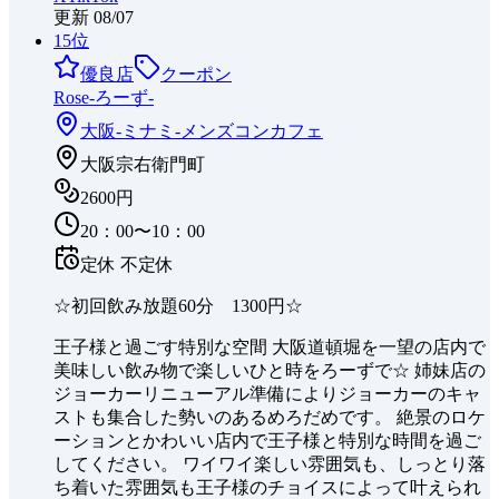
更新
08/07
15
位
優良店
クーポン
Rose-ろーず-
大阪-ミナミ-
メンズコンカフェ
大阪宗右衛門町
2600円
20：00〜10：00
定休
不定休
☆初回飲み放題60分 1300円☆
王子様と過ごす特別な空間 大阪道頓堀を一望の店内で
美味しい飲み物で楽しいひと時をろーずで☆ 姉妹店の
ジョーカーリニューアル準備によりジョーカーのキャ
ストも集合した勢いのあるめろだめです。 絶景のロケ
ーションとかわいい店内で王子様と特別な時間を過ご
してください。 ワイワイ楽しい雰囲気も、しっとり落
ち着いた雰囲気も王子様のチョイスによって叶えられ