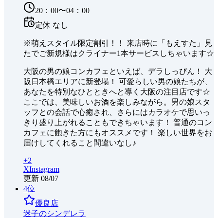
20：00〜04：00
定休
なし
※萌えスタイル限定割引！！ 来店時に「もえすた」見
たでご新規様はクライナー1本サービスしちゃいます☆
大阪の男の娘コンカフェといえば、デラしっぴん！ 大
阪日本橋エリアに新登場！ 可愛らしい男の娘たちが、
あなたを特別なひとときへと導く大阪の注目店です☆
ここでは、美味しいお酒を楽しみながら。男の娘スタ
ッフとの会話で心癒され、さらにはカラオケで思いっ
きり盛り上がれることもできちゃいます！ 普通のコン
カフェに飽きた方にもオススメです！ 楽しい世界をお
届けしてくれること間違いなし♪
+
2
X
Instagram
更新
08/07
4
位
優良店
迷子のシンデレラ