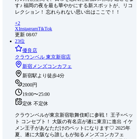
す♪ 福岡の夜を最も華やかにする新スポットが、リコ
レクション！ 忘れられない思い出はここで！！
+
2
X
Instagram
TikTok
更新
08/07
23
位
優良店
クラウンベル 東京新宿店
新宿
メンズコンカフェ
新宿駅より徒歩4分
2000円
19:00〜25:00
定休
不定休
クラウンベルが東京新宿歌舞伎町に参戦！ 王子×ペッ
ト コンセプト！ 大阪の有名店が遂に東京に進出 イケ
メン王子があなただけのペットになります♡ 2025年
夏、遂に大阪なら誰しもが知るメンズコンカフェ