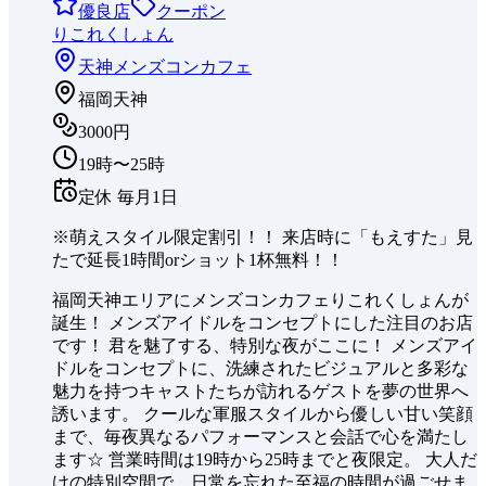
優良店
クーポン
りこれくしょん
天神
メンズコンカフェ
福岡天神
3000円
19時〜25時
定休
毎月1日
※萌えスタイル限定割引！！ 来店時に「もえすた」見
たで延長1時間orショット1杯無料！！
福岡天神エリアにメンズコンカフェりこれくしょんが
誕生！ メンズアイドルをコンセプトにした注目のお店
です！ 君を魅了する、特別な夜がここに！ メンズアイ
ドルをコンセプトに、洗練されたビジュアルと多彩な
魅力を持つキャストたちが訪れるゲストを夢の世界へ
誘います。 クールな軍服スタイルから優しい甘い笑顔
まで、毎夜異なるパフォーマンスと会話で心を満たし
ます☆ 営業時間は19時から25時までと夜限定。 大人だ
けの特別空間で、日常を忘れた至福の時間が過ごせま