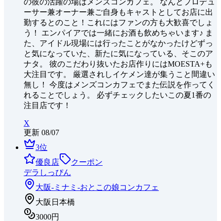
の彼の活躍の場はメンズコンカフェ。 なんとプロデュ
ーサー兼オーナー兼ご自身もキャストとしてお店に出
勤するとのこと！これにはファンの方も大歓喜でしょ
う！ エンパイアでは一緒にお酒も飲めちゃいます♪ ま
た、アイドル現場には行ったことがなかったけどずっ
と気になっていた、新たに気になっている、そこのア
ナタ。 彼のこだわり抜いたお店作りにはMOESTA+も
大注目です。 厳選されしイケメン達が集うこと間違い
無し！ 今度はメンズコンカフェでまた伝説を作ってく
れることでしょう。 必ずチェックしたいこの夏1番の
注目店です！
X
更新
08/07
3
位
優良店
クーポン
デラしっぴん
大阪-ミナミ-
おとこの娘コンカフェ
大阪日本橋
3000円