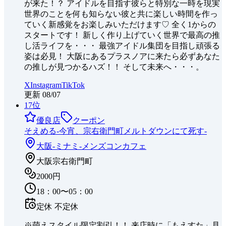
が来た！？ アイドルを目指す彼らと特別な一時を現実
世界のことを何も知らない彼と共に楽しい時間を作っ
ていく新感覚をお楽しみいただけます♡ 全く1からの
スタートです！ 新しく作り上げていく世界で最高の推
し活ライフを・・・ 最強アイドル集団を目指し頑張る
姿は必見！ 大阪にあるプラスノアに来たら必ずあなた
の推しが見つかるハズ！！ そして未来へ・・・。
X
Instagram
TikTok
更新
08/07
17
位
優良店
クーポン
そえめる-今宵、宗右衛門町メルトダウンにて死す-
大阪-ミナミ-
メンズコンカフェ
大阪宗右衛門町
2000円
18：00〜05：00
定休
不定休
※萌えスタイル限定割引！！ 来店時に「もえすた」見