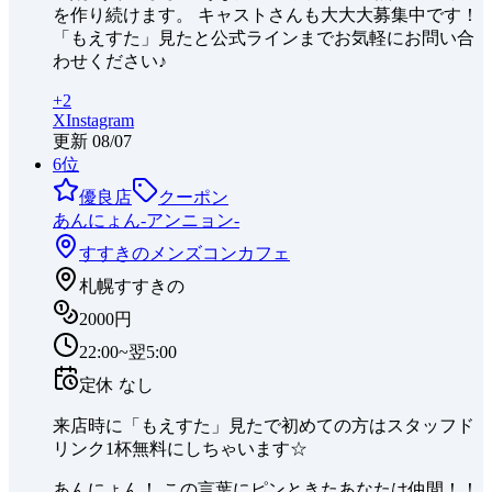
を作り続けます。 キャストさんも大大大募集中です！
「もえすた」見たと公式ラインまでお気軽にお問い合
わせください♪
+
2
X
Instagram
更新
08/07
6
位
優良店
クーポン
あんにょん-アンニョン-
すすきの
メンズコンカフェ
札幌すすきの
2000円
22:00~翌5:00
定休
なし
来店時に「もえすた」見たで初めての方はスタッフド
リンク1杯無料にしちゃいます☆
あんにょん！ この言葉にピンときたあなたは仲間！！