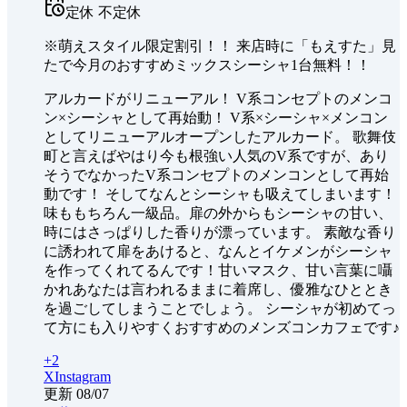
定休
不定休
※萌えスタイル限定割引！！ 来店時に「もえすた」見
たで今月のおすすめミックスシーシャ1台無料！！
アルカードがリニューアル！ V系コンセプトのメンコ
ン×シーシャとして再始動！ V系×シーシャ×メンコン
としてリニューアルオープンしたアルカード。 歌舞伎
町と言えばやはり今も根強い人気のV系ですが、あり
そうでなかったV系コンセプトのメンコンとして再始
動です！ そしてなんとシーシャも吸えてしまいます！
味ももちろん一級品。扉の外からもシーシャの甘い、
時にはさっぱりした香りが漂っています。 素敵な香り
に誘われて扉をあけると、なんとイケメンがシーシャ
を作ってくれてるんです！甘いマスク、甘い言葉に囁
かれあなたは言われるままに着席し、優雅なひととき
を過ごしてしまうことでしょう。 シーシャが初めてっ
て方にも入りやすくおすすめのメンズコンカフェです♪
+
2
X
Instagram
更新
08/07