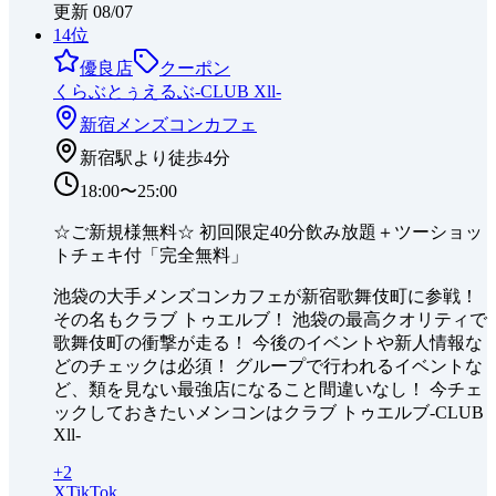
更新
08/07
14
位
優良店
クーポン
くらぶとぅえるぶ-CLUB Xll-
新宿
メンズコンカフェ
新宿駅より徒歩4分
18:00〜25:00
☆ご新規様無料☆ 初回限定40分飲み放題＋ツーショッ
トチェキ付「完全無料」
池袋の大手メンズコンカフェが新宿歌舞伎町に参戦！
その名もクラブ トゥエルブ！ 池袋の最高クオリティで
歌舞伎町の衝撃が走る！ 今後のイベントや新人情報な
どのチェックは必須！ グループで行われるイベントな
ど、類を見ない最強店になること間違いなし！ 今チェ
ックしておきたいメンコンはクラブ トゥエルブ-CLUB
Xll-
+
2
X
TikTok