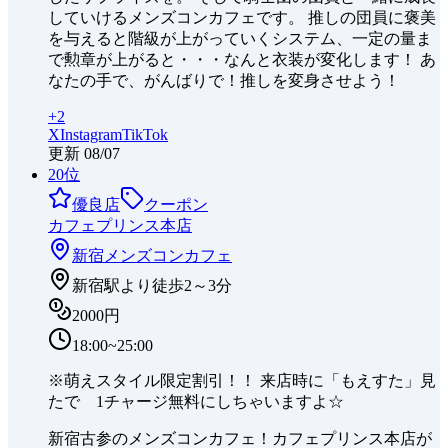
していけるメンズコンカフェです。 推しの団員に褒美
を与えると階級が上がっていくシステム、一定の量ま
で勲章が上がると・・・なんと衣装が変化します！ あ
なたの手で、がんばりで！推しを変身させよう！
+
2
X
Instagram
TikTok
更新
08/07
20
位
優良店
クーポン
カフェプリンス本店
新宿
メンズコンカフェ
新宿駅より徒歩2～3分
2000円
18:00~25:00
※萌えスタイル限定割引！！ 来店時に「もえすた」見
たで 1チャージ無料にしちゃいますよ☆
新宿古参のメンズコンカフェ！カフェプリンス本店が