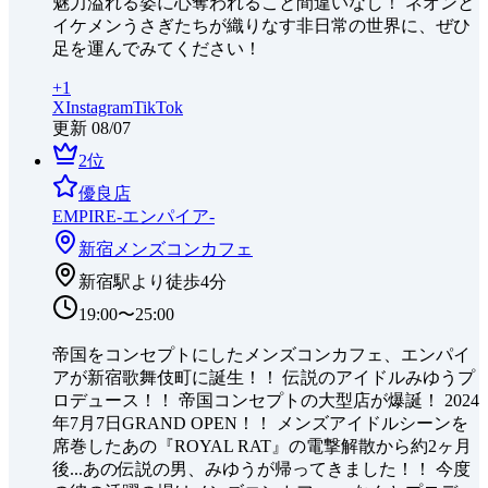
魅力溢れる姿に心奪われること間違いなし！ ネオンと
イケメンうさぎたちが織りなす非日常の世界に、ぜひ
足を運んでみてください！
+
1
X
Instagram
TikTok
更新
08/07
2
位
優良店
EMPIRE-エンパイア-
新宿
メンズコンカフェ
新宿駅より徒歩4分
19:00〜25:00
帝国をコンセプトにしたメンズコンカフェ、エンパイ
アが新宿歌舞伎町に誕生！！ 伝説のアイドルみゆうプ
ロデュース！！ 帝国コンセプトの大型店が爆誕！ 2024
年7月7日GRAND OPEN！！ メンズアイドルシーンを
席巻したあの『ROYAL RAT』の電撃解散から約2ヶ月
後...あの伝説の男、みゆうが帰ってきました！！ 今度