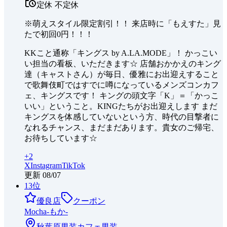
定休
不定休
※萌えスタイル限定割引！！ 来店時に「もえすた」見
たで初回0円！！！
KKこと通称「キングス by A.LA.MODE」！ かっこい
い担当の看板、いただきます☆ 店舗おかかえのキング
達（キャストさん）が毎日、優雅にお出迎えすること
で歌舞伎町ではすでに噂になっているメンズコンカフ
ェ、キングスです！ キングの頭文字「K」＝「かっこ
いい」ということ。KINGたちがお出迎えします まだ
キングスを体感していないという方、時代の目撃者に
なれるチャンス、まだまだあります。貴女のご帰宅、
お待ちしています☆
+
2
X
Instagram
TikTok
更新
08/07
13
位
優良店
クーポン
Mocha-もか-
秋葉原
男装カフェ
男装