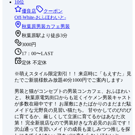
10
位
優良店
クーポン
Off-White-おふほわいと-
秋葉原
男装カフェ
男装
秋葉原駅より徒歩3分
3000円
17：00〜LAST
定休
不定休
※萌えスタイル限定割引！！ 来店時に「もえすた」見
たでご新規様飲み放題40分1000円でご案内します♪
男装と猫がコンセプトの男装コンカフェ、おふほわい
と。 秋葉原電気街口からも近くイケメン男装キャスト
が多数在籍中です！ お屋敷にきたばかりのまだまだ駄
メイドな元野良の見習い猫たち。 甘やかしてのびのび
に育てるか、厳しくして立派に育てるかはあなた次
第！ 完全新規店なので男装好きな方必見のお店です！
沢山通って見習いメイドの成長も楽しみつつ推しを探