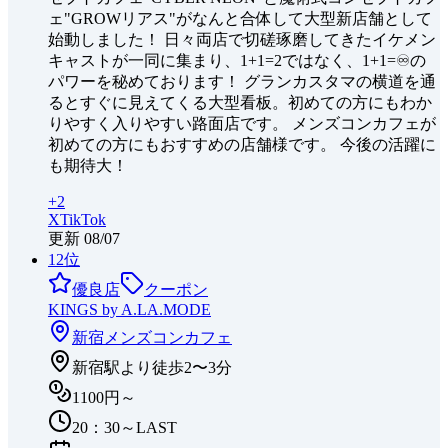
ェ"GROWリアス"がなんと合体して大型新店舗として
始動しました！ 日々両店で切磋琢磨してきたイケメン
キャストが一同に集まり、1+1=2ではなく、1+1=♾️の
パワーを秘めております！ グランカスタマの横道を通
るとすぐに見えてくる大型看板。初めての方にもわか
りやすく入りやすい路面店です。 メンズコンカフェが
初めての方にもおすすめの店舗様です。 今後の活躍に
も期待大！
+
2
X
TikTok
更新
08/07
12
位
優良店
クーポン
KINGS by A.LA.MODE
新宿
メンズコンカフェ
新宿駅より徒歩2〜3分
1100円～
20：30～LAST