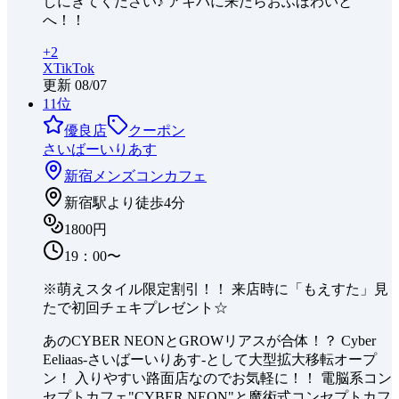
しにきてください♪ アキバに来たらおふほわいと
へ！！
+
2
X
TikTok
更新
08/07
11
位
優良店
クーポン
さいばーいりあす
新宿
メンズコンカフェ
新宿駅より徒歩4分
1800円
19：00〜
※萌えスタイル限定割引！！ 来店時に「もえすた」見
たで初回チェキプレゼント☆
あのCYBER NEONとGROWリアスが合体！？ Cyber
Eeliaas-さいばーいりあす-として大型拡大移転オープ
ン！ 入りやすい路面店なのでお気軽に！！ 電脳系コン
セプトカフェ"CYBER NEON"と魔術式コンセプトカフ