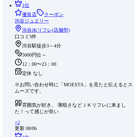
1
位
優良店
クーポン
渋谷ジュエリー
渋谷
JKリフレ(店舗型)
口コミ
5
件
渋谷駅徒歩3～4分
5000円位～
12：00〜23：00
定休
なし
※お問い合わせ時に「MOESTA」を見たと伝えるとス
ムーズです。
雰囲気が好き。 薄暗さなどＪＫリフレに来まし
た！って感じが良い
+
2
更新
08/06