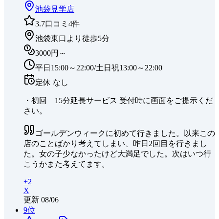
池袋
見学店
3.7
口コミ
4
件
池袋東口より徒歩5分
3000円～
平日15:00～22:00/土日祝13:00～22:00
定休
なし
・初回 15分延長サービス 受付時に画面をご提示くだ
さい。
ゴールデンウィークに初めて行きました。以来この
店のことばかり考えてしまい、昨日2回目を行きまし
た。女の子少なかったけど大満足でした。次はいつ行
こうかまた考えてます。
+
2
X
更新
08/06
9
位