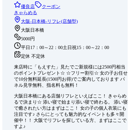
優良店
クーポン
きゃらめる
大阪-日本橋-
リフレ(店舗型)
大阪日本橋
5000円
平日17：00～22：00土日祝15：00～22：00
定休
不定休
来店時に「もえすた」見たでご新規様には2500円相当
のポイントプレゼント☆ ☆フリー割引☆ 女の子お任せ
で10分無料延長(1500円お得)でご案内しております パ
ネル見学無料、指名料も無料！
大阪日本橋にある店舗リフレといえばここ！ きゃらめ
るで決まり☆ 添い寝で始まり添い寝で終わる。 添い寝
で癒されたい方はまずはここ！ 女の子の個人衣装にも
注目です♪ さらにとっても魅力的なイベントも多々開
催中！！ 大阪でリフレを探している方、まずはここで
すよ♪