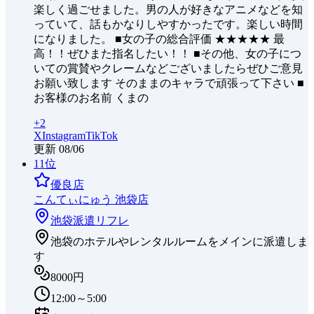
楽しく過ごせました。男の人が好きなアニメなどを知
っていて、話もかなりしやすかったです。楽しい時間
になりました。 ■女の子の総合評価 ★★★★★ 最
高！！ぜひまた指名したい！！ ■その他、女の子につ
いての賞賛やクレームなどございましたらぜひご意見
お願い致します そのままのキャラで頑張って下さい ■
お客様のお名前 くまの
+
2
X
Instagram
TikTok
更新
08/06
11
位
優良店
こんてぃにゅう 池袋店
池袋
派遣リフレ
池袋のホテルやレンタルルームをメインに派遣しま
す
8000円
12:00～5:00