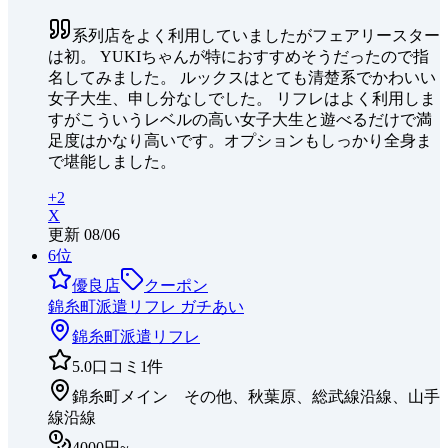
系列店をよく利用していましたがフェアリースター
は初。 YUKIちゃんが特におすすめそうだったので指
名してみました。 ルックスはとても清楚系でかわいい
女子大生、申し分なしでした。 リフレはよく利用しま
すがこういうレベルの高い女子大生と遊べるだけで満
足度はかなり高いです。オプションもしっかり全身ま
で堪能しました。
+
2
X
更新
08/06
6
位
優良店
クーポン
錦糸町派遣リフレ ガチあい
錦糸町
派遣リフレ
5.0
口コミ
1
件
錦糸町メイン その他、秋葉原、総武線沿線、山手
線沿線
4000円~