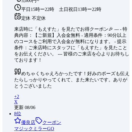
5,000円~
平日15時ー22時 土日祝日13時ー22時
定休
不定休
来店時に「もえすた」を見たでお得クーポン🎉 --- - 特
典内容：【ご新規】入会金無料 - 適用条件：90分以上
のコースをご利用で入会金が無料になります。 - 提示
条件：ご来店時にスタッフに「もえすた」を見たこと
をお伝えください。 --- 皆様のご来店を心よりお待ちし
ております！
めちゃくちゃえろかったです！好みのポーズも伝え
たらしっかりやってくれて、また来たいです。ありが
とうございました
+
2
X
更新
08/06
8
位
優良店
クーポン
マジックミラーGO