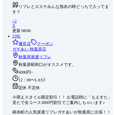
リフレとエステみんな指名の時どっちで入ってま
す？
+
2
X
更新
08/06
23
位
優良店
クーポン
ガチあい 秋葉原店
秋葉原
派遣リフレ
秋葉原昭和口がオススメです。
4000円~
12：00〜LAST
定休
不定休
※萌えスタイル限定割引！！ お電話時に「もえすた」
見たで全コース3000円割引でご案内しちゃいます♪
錦糸町の人気派遣リフレガチあいが秋葉原に出張！！