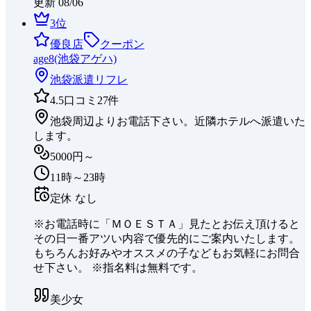
更新
08/06
3
位
優良店
クーポン
age8(池袋アゲハ)
池袋
派遣リフレ
4.5
口コミ
27
件
池袋周辺よりお電話下さい。近隣ホテルへ派遣いた
します。
5000円～
11時～23時
定休
なし
※お電話時に「ＭＯＥＳＴＡ」見たとお伝え頂けると
その日一番アツい内容で優先的にご案内いたします。
もちろんお好みやオススメの子などもお気軽にお問合
せ下さい。 ※指名料は無料です。
美少女