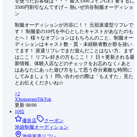
を使ったお客様は・・・ 最大3500コインGET 要するに
3500円割引なんてすげ～ 熱いぜ渋谷制服オーディショ
ン
制服オーディションが渋谷に！！ 元祖派遣型リフレで
す！ 制服姿の10代を中心としたキャストがあなたのも
とへ！ 様々なオプションはもちろんのこと、制服オー
ディションはキャスト数・質・未経験者数が群を抜い
てます！ 派遣リフレでまだ遊んだことはない方、まず
はここ！ リフレ好きの方もここ！！ 日々更新される最
新情報、体験入店などのチェックをお忘れなく♪ あと
はあなたにあった遊び方をして思う存分素敵な時間に
してみましょう！ 問い合わせの際は「もえすた」見た
とお伝えくださいね☆
+
2
X
Instagram
TikTok
更新
08/06
10
位
優良店
クーポン
池袋制服オーディション
池袋
派遣リフレ