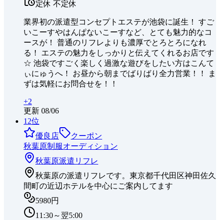
定休
不定休
業界初の派遣型コンセプトエステが池袋に誕生！ すご
いこーすやはんぱないこーすなど、とても魅力的なコ
ースが！ 普通のリフレよりも濃厚でとろとろになれ
る！ エステの魅力をしっかりと伝えてくれるお店です
☆ 池袋ですごく楽しく過激な遊びをしたい方はこんて
ぃにゅうへ！ お昼から朝までばりばり全力営業！！ ま
ずは気軽にお問合せを！！
+
2
更新
08/06
12
位
優良店
クーポン
秋葉原制服オーディション
秋葉原
派遣リフレ
秋葉原の派遣リフレです。東京都千代田区神田佐久
間町の近辺ホテルを中心にご案内してます
5980円
11:30～翌5:00