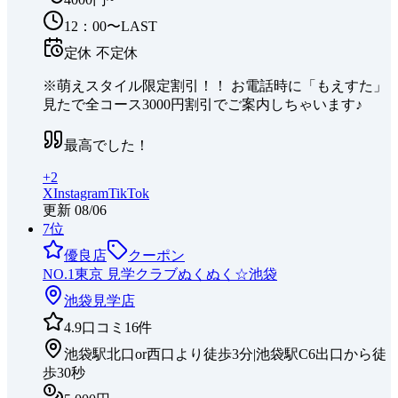
12：00〜LAST
定休
不定休
※萌えスタイル限定割引！！ お電話時に「もえすた」
見たで全コース3000円割引でご案内しちゃいます♪
最高でした！
+
2
X
Instagram
TikTok
更新
08/06
7
位
優良店
クーポン
NO.1東京 見学クラブぬくぬく☆池袋
池袋
見学店
4.9
口コミ
16
件
池袋駅北口or西口より徒歩3分|池袋駅C6出口から徒
歩30秒