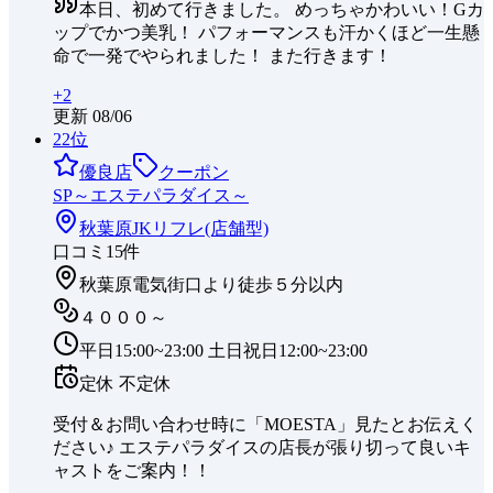
本日、初めて行きました。 めっちゃかわいい！Gカ
ップでかつ美乳！ パフォーマンスも汗かくほど一生懸
命で一発でやられました！ また行きます！
+
2
更新
08/06
22
位
優良店
クーポン
SP～エステパラダイス～
秋葉原
JKリフレ(店舗型)
口コミ
15
件
秋葉原電気街口より徒歩５分以内
４０００～
平日15:00~23:00 土日祝日12:00~23:00
定休
不定休
受付＆お問い合わせ時に「MOESTA」見たとお伝えく
ださい♪ エステパラダイスの店長が張り切って良いキ
ャストをご案内！！