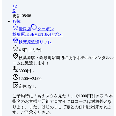
+
2
X
更新
08/06
19
位
優良店
クーポン
秋葉原JKSEVEN-JKセブン-
秋葉原
派遣リフレ
4.6
口コミ
5
件
秋葉原駅・錦糸町駅周辺にあるホテルやレンタルル
ームに派遣します！
3000円～
12:00〜24:00
定休
なし
ご予約時に「もえスタを見た！」で1000円引き♡ ※本
指名のお客様と元祖アロマイクロコースは対象外とな
ります。また、はじめまして割との併用は出来かねま
す、ご了承ください。