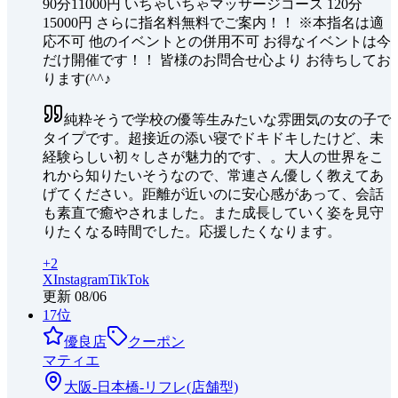
90分11000円 いちゃいちゃマッサージコース 120分
15000円 さらに指名料無料でご案内！！ ※本指名は適
応不可 他のイベントとの併用不可 お得なイベントは今
だけ開催です！！ 皆様のお問合せ心より お待ちしてお
ります(^^♪
純粋そうで学校の優等生みたいな雰囲気の女の子で
タイプです。超接近の添い寝でドキドキしたけど、未
経験らしい初々しさが魅力的です、。大人の世界をこ
れから知りたいそうなので、常連さん優しく教えてあ
げてください。距離が近いのに安心感があって、会話
も素直で癒やされました。また成長していく姿を見守
りたくなる時間でした。応援したくなります。
+
2
X
Instagram
TikTok
更新
08/06
17
位
優良店
クーポン
マティエ
大阪-日本橋-
リフレ(店舗型)