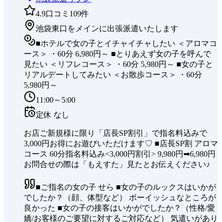
4.9
口コミ
109
件
池袋東口をメインに出張派遣いたします
■ホテルで女の子とイチャイチャしたい ＜アロマコ
ース＞ ・60分 6,980円～ ■とりあえず女の子を呼んで
見たい ＜リフレコース＞ ・60分 5,980円～ ■女の子と
リアルデートしてみたい ＜お散歩コース＞ ・60分
5,980円～
11:00～5:00
定休
なし
お店ご新規様に限り「店長SP割引」で指名料込みで
3,000円お得にお遊びいただけます♡ ■店長SP割 アロマ
コース 60分指名料込み<3,000円割引> 9,980円➡6,980円
お問合せの際は「もえすた」見たとお伝えください♪
■ご指名の女の子 せら ■女の子のルックスはいかが
でしたか？（顔、体型など） ボーイッシュなところが
良かった ■女の子の接客はいかがでしたか？（性格/愛
嬌/お客様のご要望に対するご対応など） 気遣いがあり