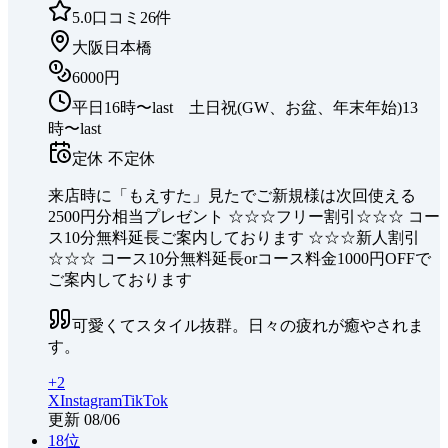
5.0
口コミ
26
件
大阪日本橋
6000円
平日16時〜last 土日祝(GW、お盆、年末年始)13
時〜last
定休
不定休
来店時に「もえすた」見たでご新規様は次回使える
2500円分相当プレゼント ☆☆☆フリー割引☆☆☆ コー
ス10分無料延長ご案内しております ☆☆☆新人割引
☆☆☆ コース10分無料延長orコース料金1000円OFFで
ご案内しております
可愛くてスタイル抜群。日々の疲れが癒やされま
す。
+
2
X
Instagram
TikTok
更新
08/06
18
位