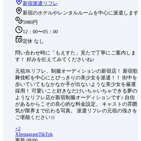
新宿
派遣リフレ
新宿のホテルやレンタルルームを中心に派遣します
5980円
12：00〜05：00
定休
なし
問い合わせ時に「もえすた」見たで丁寧にご案内しま
す！ 好みを伝えてみてくださいね♪
元祖JKリフレ、制服オーディションの新宿店！ 新宿歌
舞伎町を中心にとびっきりの美少女を派遣！！ 街中を
歩いていてもなかなか手が出ないような美少女を厳選
採用！ 可愛いこと好きなだけいちゃいちゃできる夢の
ようなリフレ店が新宿制服オーディションです♪ 自信
があるからこその良心的な料金設定。 キャストの雰囲
気が限界まで伝わる写真。 派遣リフレの元祖の強さを
ご堪能ください☆
+
2
X
Instagram
TikTok
更新
08/06