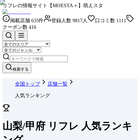
リフレの情報サイト【MOESTA＋】萌えスタ
掲載店舗
635
件
登録人数
9817
人
口コミ数
1111
クーポン数
416
検索する
全国トップ
店舗一覧
人気ランキング
山梨/甲府 リフレ 人気ランキ
ング