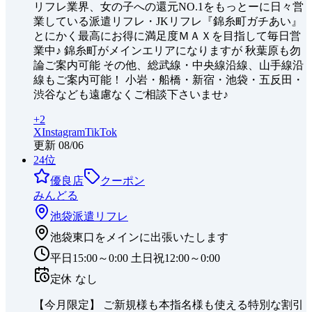
リフレ業界、女の子への還元NO.1をもっとーに日々営
業している派遣リフレ・JKリフレ『錦糸町ガチあい』
とにかく最高にお得に満足度ＭＡＸを目指して毎日営
業中♪ 錦糸町がメインエリアになりますが 秋葉原も勿
論ご案内可能 その他、総武線・中央線沿線、山手線沿
線もご案内可能！ 小岩・船橋・新宿・池袋・五反田・
渋谷なども遠慮なくご相談下さいませ♪
+
2
X
Instagram
TikTok
更新
08/06
24
位
優良店
クーポン
みんどる
池袋
派遣リフレ
池袋東口をメインに出張いたします
平日15:00～0:00 土日祝12:00～0:00
定休
なし
【今月限定】 ご新規様も本指名様も使える特別な割引