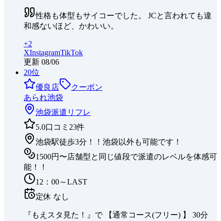
性格も体型もサイコーでした。 JCと言われても違
和感ないほど、かわいい。
+
2
X
Instagram
TikTok
更新
08/06
20
位
優良店
クーポン
あられ池袋
池袋
派遣リフレ
5.0
口コミ
23
件
池袋駅徒歩3分！！池袋以外も可能です！
1500円〜店舗型と同じ値段で派遣のレベルを体感可
能！！
12：00～LAST
定休
なし
『もえスタ見た！』で 【通常コース(フリー) 】 30分