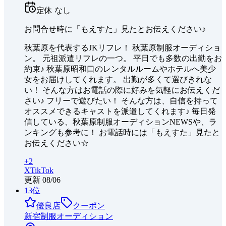
定休
なし
お問合せ時に「もえすた」見たとお伝えください♪
秋葉原を代表するJKリフレ！ 秋葉原制服オーディショ
ン。 元祖派遣リフレの一つ。 平日でも多数の出勤をお
約束♪ 秋葉原昭和口のレンタルルームやホテルへ美少
女をお届けしてくれます。 出勤が多くて選びきれな
い！ そんな方はお電話の際に好みを気軽にお伝えくだ
さい♪ フリーで遊びたい！ そんな方は、自信を持って
オススメできるキャストを派遣してくれます♪ 毎日発
信している、秋葉原制服オーディションNEWSや、ラ
ンキングも参考に！ お電話時には「もえすた」見たと
お伝えください☆
+
2
X
TikTok
更新
08/06
13
位
優良店
クーポン
新宿制服オーディション