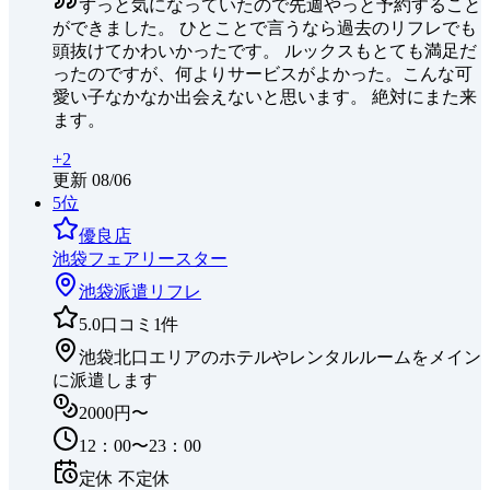
ずっと気になっていたので先週やっと予約すること
ができました。 ひとことで言うなら過去のリフレでも
頭抜けてかわいかったです。 ルックスもとても満足だ
ったのですが、何よりサービスがよかった。こんな可
愛い子なかなか出会えないと思います。 絶対にまた来
ます。
+
2
更新
08/06
5
位
優良店
池袋フェアリースター
池袋
派遣リフレ
5.0
口コミ
1
件
池袋北口エリアのホテルやレンタルルームをメイン
に派遣します
2000円〜
12：00〜23：00
定休
不定休