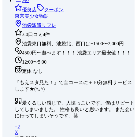
2
位
優良店
クーポン
東京美少女物語
池袋
派遣リフレ
3.0
口コミ
4
件
池袋東口無料、池袋北、西口は+1500〜2,000円
4500円〜遊べます！！！ 池袋エリア最安値！！！
12:00〜5:00
定休
なし
『もえスタ見た！』で全コースに＋10分無料サービス
します★(^｡^)
愛くるしい感じで、人懐っこいです。僕はリピート
してしまいました。 性格も良いと思います。 また会い
に行ってしまいそうです。笑
+
2
X