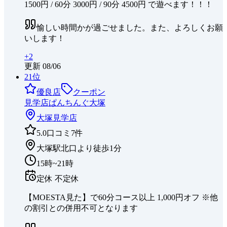
1500円 / 60分 3000円 / 90分 4500円 で遊べます！！！
愉しい時間かが過ごせました。また、よろしくお願
いします！
+
2
更新
08/06
21
位
優良店
クーポン
見学店ぱんちんぐ大塚
大塚
見学店
5.0
口コミ
7
件
大塚駅北口より徒歩1分
15時~21時
定休
不定休
【MOESTA見た】で60分コース以上 1,000円オフ ※他
の割引との併用不可となります