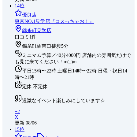
14
位
優良店
東京NO.1見学店『コスっちゃお！』
錦糸町
見学店
口コミ
1
件
錦糸町駅南口徒歩5分
ミニマム予算／40分4000円 店舗内の雰囲気だけで
も見に来てください！m(_)m
平日15時〜22時 土曜日14時〜22時 日曜・祝日14
時〜21時
定休
不定休
過激なイベント楽しみにしています☆
+
2
X
更新
08/06
15
位