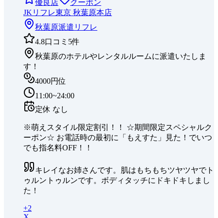
優良店
クーポン
JKリフレ東京 秋葉原本店
秋葉原
派遣リフレ
4.8
口コミ
5
件
秋葉原のホテルやレンタルルームに派遣いたしま
す！
4000円位
11:00~24:00
定休
なし
※萌えスタイル限定割引！！ ☆期間限定スペシャルク
ーポン☆ お電話時の最初に「もえすた」見た！でいつ
でも指名料OFF！！
キレイなお姉さんです。肌はもちもちツヤツヤでト
ゥルントゥルンです。ボディタッチにドキドキしまし
た！
+
2
X