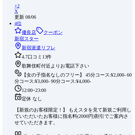
+
2
X
更新
08/06
4
位
優良店
クーポン
新宿スター
新宿
派遣リフレ
4.7
口コミ
13
件
歌舞伎町付近よりお電話下さい
【女の子指名なしのフリー】 45分コース:¥2,000- 60
分コース:¥3,000- 90分コース:¥4,000-
12:00~23:00
定休
なし
【新規のお客様限定！】 もえスタを見て新規ご利用し
ていただいたお客様に指名料(2000円)割引でご案内さ
せていただきます。