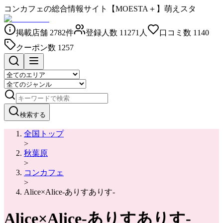
コンカフェの総合情報サイト【MOESTA＋】萌えスタ
掲載店舗
2782
件
登録人数
11271
人
口コミ数
1140
クーポン数
1257
検索する
全国トップ
>
秋葉原
>
コンカフェ
>
Alice×Alice-ありすありす-
Alice×Alice-ありすありす-